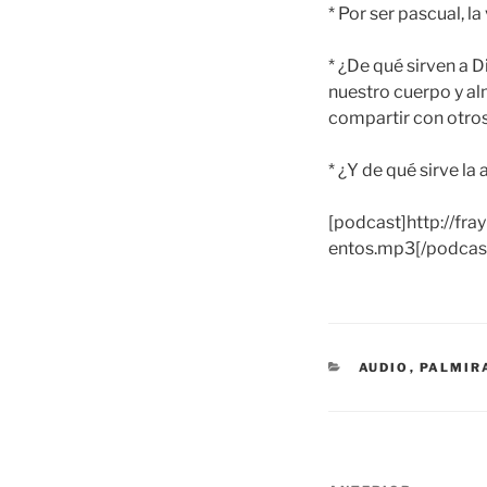
* Por ser pascual, la
* ¿De qué sirven a
nuestro cuerpo y al
compartir con otros
* ¿Y de qué sirve la
[podcast]http://fr
entos.mp3[/podcas
CATEGORÍAS
AUDIO
,
PALMIR
Navegación