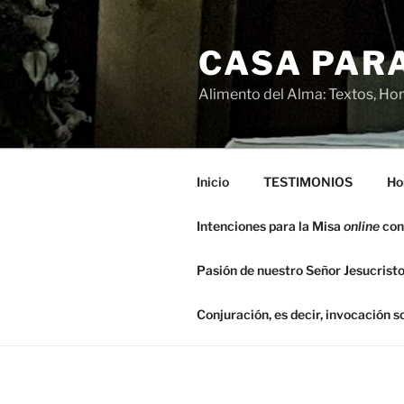
Saltar
al
CASA PARA
contenido
Alimento del Alma: Textos, Hom
Inicio
TESTIMONIOS
Ho
Intenciones para la Misa
online
con
Pasión de nuestro Señor Jesucristo
Conjuración, es decir, invocación 