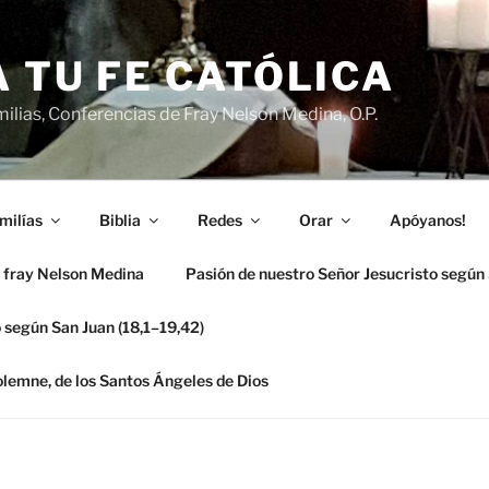
 TU FE CATÓLICA
ilias, Conferencias de Fray Nelson Medina, O.P.
milías
Biblia
Redes
Orar
Apóyanos!
 fray Nelson Medina
Pasión de nuestro Señor Jesucristo según
 según San Juan (18,1–19,42)
solemne, de los Santos Ángeles de Dios