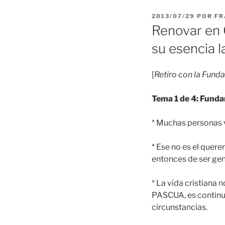
PUBLICADO
2013/07/29
POR
FR
EL
Renovar en 
su esencia l
[
Retiro con la Fund
Tema 1 de 4: Funda
* Muchas personas v
* Ese no es el quere
entonces de ser ge
* La vida cristiana n
PASCUA, es continu
circunstancias.