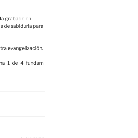
eda grabado en
s de sabiduría para
stra evangelización.
tiana_1_de_4_fundam