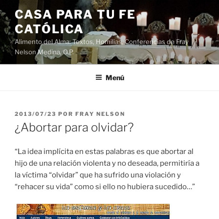
Saltar
CASA PARA TU FE
al
CATÓLICA
contenido
Alimento del Alma: Textos, Homilias, Conferencias de Fray
Nelson Medina, O.P.
Menú
PUBLICADO
2013/07/23
POR
FRAY NELSON
EL
¿Abortar para olvidar?
“La idea implícita en estas palabras es que abortar al
hijo de una relación violenta y no deseada, permitiría a
la víctima “olvidar” que ha sufrido una violación y
“rehacer su vida” como si ello no hubiera sucedido…”