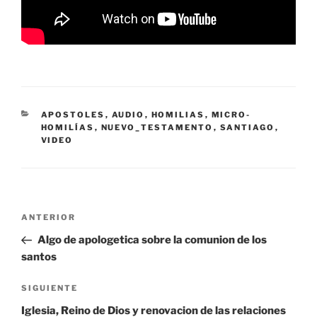
CATEGORÍAS
APOSTOLES
,
AUDIO
,
HOMILIAS
,
MICRO-
HOMILÍAS
,
NUEVO_TESTAMENTO
,
SANTIAGO
,
VIDEO
Navegación
Entrada
ANTERIOR
de
anterior:
Algo de apologetica sobre la comunion de los
entradas
santos
Siguiente
SIGUIENTE
entrada
Iglesia, Reino de Dios y renovacion de las relaciones