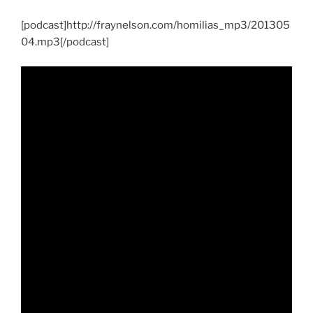
[podcast]http://fraynelson.com/homilias_mp3/201305
04.mp3[/podcast]