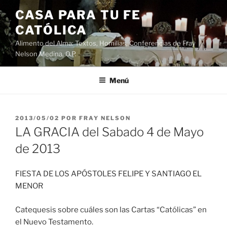
Saltar
CASA PARA TU FE
al
CATÓLICA
contenido
Alimento del Alma: Textos, Homilias, Conferencias de Fray
Nelson Medina, O.P.
Menú
PUBLICADO
2013/05/02
POR
FRAY NELSON
EL
LA GRACIA del Sabado 4 de Mayo
de 2013
FIESTA DE LOS APÓSTOLES FELIPE Y SANTIAGO EL
MENOR
Catequesis sobre cuáles son las Cartas “Católicas” en
el Nuevo Testamento.