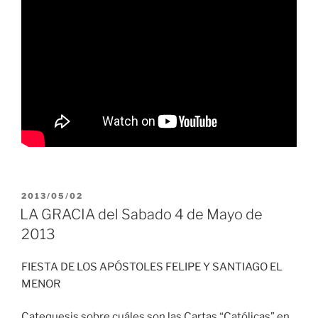
PUBLICADO
2013/05/02
EL
LA GRACIA del Sabado 4 de Mayo de
2013
FIESTA DE LOS APÓSTOLES FELIPE Y SANTIAGO EL
MENOR
Catequesis sobre cuáles son las Cartas “Católicas” en