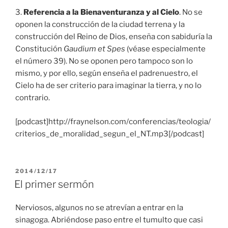
3.
Referencia a la Bienaventuranza y al Cielo
. No se
oponen la construcción de la ciudad terrena y la
construcción del Reino de Dios, enseña con sabiduría la
Constitución
Gaudium et Spes
(véase especialmente
el número 39). No se oponen pero tampoco son lo
mismo, y por ello, según enseña el padrenuestro, el
Cielo ha de ser criterio para imaginar la tierra, y no lo
contrario.
[podcast]http://fraynelson.com/conferencias/teologia/
criterios_de_moralidad_segun_el_NT.mp3[/podcast]
PUBLICADO
2014/12/17
EL
El primer sermón
Nerviosos, algunos no se atrevían a entrar en la
sinagoga. Abriéndose paso entre el tumulto que casi