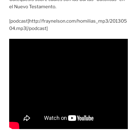
el Nuevo Testamento.
[podcast]http://fraynelson.com/homilias_mp3/201305
04.mp3[/podcast]