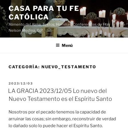
Saltar
CASA PARA TU FE
al
CATÓLICA
contenido
Alimento del Alma: Textos, Homilias, Conferencias de Fray
Nelson Medina, O.P.
Menú
CATEGORÍA:
NUEVO_TESTAMENTO
PUBLICADO
2023/12/03
EL
LA GRACIA 2023/12/05 Lo nuevo del
Nuevo Testamento es el Espíritu Santo
Nosotros por el pecado tenemos la capacidad de
arruinar las cosas; sin embargo, reconstruir de verdad
lo dañado solo lo puede hacer el Espíritu Santo.