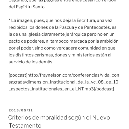
Segundo, que las pugnas entre ellos cesan con el don
del Espíritu Santo.
* La imagen, pues, que nos deja la Escritura, una vez
recibidos los dones de la Pascua y de Pentecostés, es
la de una Iglesia claramente jerárquica pero no en un
pacto de poderes, ni tampoco marcada por la ambición
por el poder, sino como verdadera comunidad en que
los distintos carismas, dones y ministerios están al
servicio de los demás.
[podcast]http://fraynelson.com/conferencias/vida_con
sagrada/dimension_institucional_de_la_vc_08_de_10
_aspectos_institucionales_en_el_NT.mp3[/podcast]
PUBLICADO
2015/05/11
EL
Criterios de moralidad según el Nuevo
Testamento