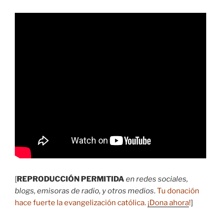
[
REPRODUCCIÓN PERMITIDA
en redes sociales,
blogs, emisoras de radio, y otros medios
.
Tu donación
hace fuerte la evangelización católica.
¡Dona ahora
!
]