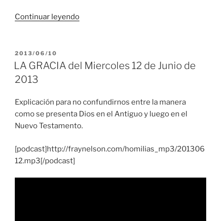
“El
Continuar leyendo
primer
sermón”
PUBLICADO
2013/06/10
EL
LA GRACIA del Miercoles 12 de Junio de
2013
Explicación para no confundirnos entre la manera
como se presenta Dios en el Antiguo y luego en el
Nuevo Testamento.
[podcast]http://fraynelson.com/homilias_mp3/201306
12.mp3[/podcast]