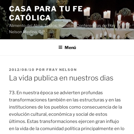
Saltar
CASA PARA TU FE
al
CATÓLICA
contenido
Alimento del Alma: Textos, Homilias, Conferencias de Fray
Nelson Medina, O.P.
Menú
PUBLICADO
2012/08/10
POR
FRAY NELSON
EL
La vida publica en nuestros dias
73. En nuestra época se advierten profundas
transformaciones también en las estructuras y en las
instituciones de los pueblos como consecuencia de la
evolución cultural, económica y social de estos
últimos. Estas transformaciones ejercen gran influjo
en la vida de la comunidad política principalmente en lo