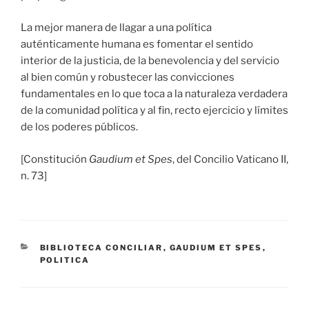
La mejor manera de llagar a una política
auténticamente humana es fomentar el sentido
interior de la justicia, de la benevolencia y del servicio
al bien común y robustecer las convicciones
fundamentales en lo que toca a la naturaleza verdadera
de la comunidad política y al fin, recto ejercicio y límites
de los poderes públicos.
[Constitución
Gaudium et Spes
, del Concilio Vaticano II,
n. 73]
CATEGORÍAS
BIBLIOTECA CONCILIAR
,
GAUDIUM ET SPES
,
POLITICA