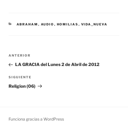
CATEGORÍAS
ABRAHAM
,
AUDIO
,
HOMILIAS
,
VIDA_NUEVA
Navegación
Entrada
ANTERIOR
de
anterior:
LA GRACIA del Lunes 2 de Abril de 2012
entradas
Siguiente
SIGUIENTE
entrada
Religion (06)
Funciona gracias a WordPress