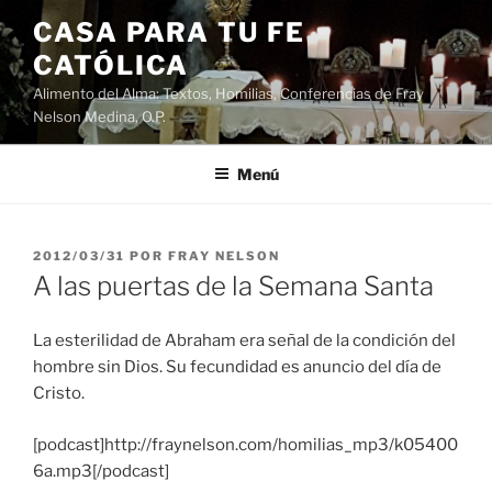
Saltar
CASA PARA TU FE
al
CATÓLICA
contenido
Alimento del Alma: Textos, Homilias, Conferencias de Fray
Nelson Medina, O.P.
Menú
PUBLICADO
2012/03/31
POR
FRAY NELSON
EL
A las puertas de la Semana Santa
La esterilidad de Abraham era señal de la condición del
hombre sin Dios. Su fecundidad es anuncio del día de
Cristo.
[podcast]http://fraynelson.com/homilias_mp3/k05400
6a.mp3[/podcast]