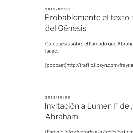
PUBLICADO
2015/07/03
EL
Probablemente el texto má
del Génesis
Catequesis sobre el llamado que Abraham 
Isaac.
[podcast]http://traffic.libsyn.com/fra
PUBLICADO
2013/10/05
EL
Invitación a Lumen Fidei,
Abraham
[
Estudio introductorio a la Encíclica Lum