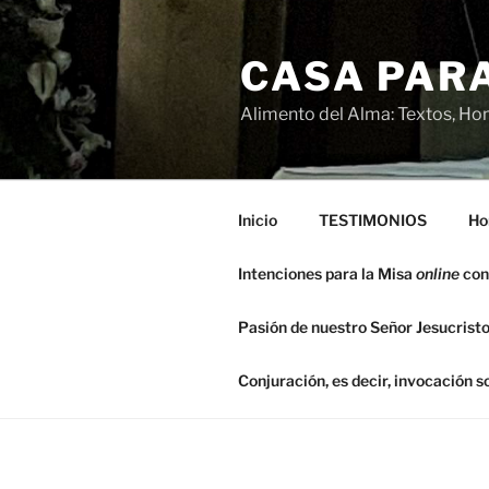
Saltar
al
CASA PARA
contenido
Alimento del Alma: Textos, Hom
Inicio
TESTIMONIOS
Ho
Intenciones para la Misa
online
con
Pasión de nuestro Señor Jesucristo
Conjuración, es decir, invocación 