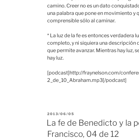
camino. Creer no es un dato conquistado
una palabra que pone en movimiento y 
comprensible sólo al caminar.
* La luz de la fe es entonces verdadera 
completo, y ni siquiera una descripción d
que permite avanzar. Mientras hay luz, s
hay luz.
[podcast]http://fraynelson.com/confer
2_de_10_Abraham.mp3[/podcast]
PUBLICADO
2013/06/05
EL
La fe de Benedicto y la 
Francisco, 04 de 12