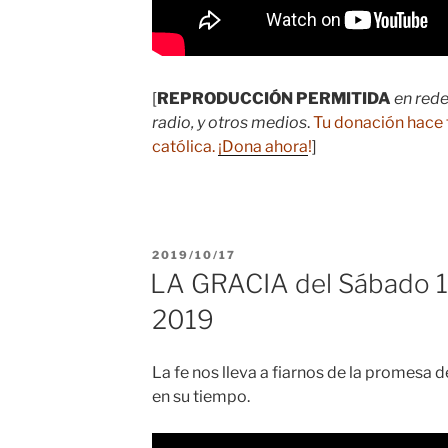
[
REPRODUCCIÓN PERMITIDA
en rede
radio, y otros medios
.
Tu donación hace 
católica.
¡Dona ahora
!
]
PUBLICADO
2019/10/17
EL
LA GRACIA del Sábado 1
2019
La fe nos lleva a fiarnos de la promesa
en su tiempo.