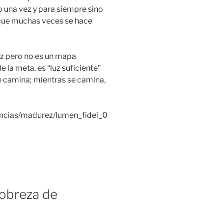
 una vez y para siempre sino
que muchas veces se hace
luz pero no es un mapa
e la meta. es “luz suficiente”
e camina; mientras se camina,
encias/madurez/lumen_fidei_0
pobreza de