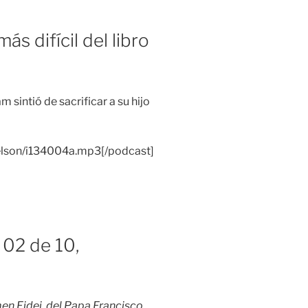
s difícil del libro
sintió de sacrificar a su hijo
ynelson/i134004a.mp3[/podcast]
 02 de 10,
en Fidei, del Papa Francisco.