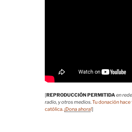
[
REPRODUCCIÓN PERMITIDA
en rede
radio, y otros medios
.
Tu donación hace 
católica.
¡Dona ahora
!
]