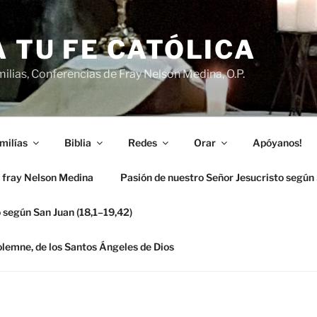
 TU FE CATÓLICA
ilias, Conferencias de Fray Nelson Medina, O.P.
milías
Biblia
Redes
Orar
Apóyanos!
 fray Nelson Medina
Pasión de nuestro Señor Jesucristo según
 según San Juan (18,1–19,42)
solemne, de los Santos Ángeles de Dios