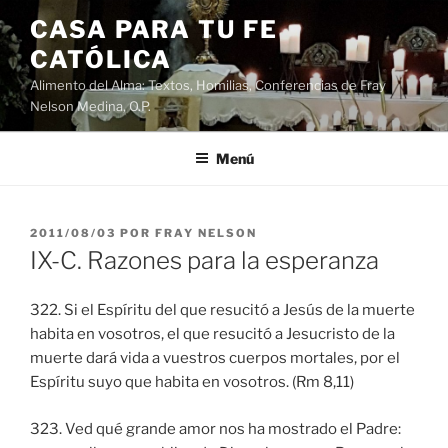
Saltar
CASA PARA TU FE
al
CATÓLICA
contenido
Alimento del Alma: Textos, Homilias, Conferencias de Fray
Nelson Medina, O.P.
Menú
PUBLICADO
2011/08/03
POR
FRAY NELSON
EL
IX-C. Razones para la esperanza
322. Si el Espíritu del que resucitó a Jesús de la muerte
habita en vosotros, el que resucitó a Jesucristo de la
muerte dará vida a vuestros cuerpos mortales, por el
Espíritu suyo que habita en vosotros. (Rm 8,11)
323. Ved qué grande amor nos ha mostrado el Padre: