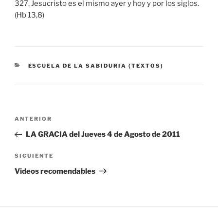
327. Jesucristo es el mismo ayer y hoy y por los siglos.
(Hb 13,8)
CATEGORÍAS
ESCUELA DE LA SABIDURIA (TEXTOS)
Navegación
Entrada
ANTERIOR
de
anterior:
LA GRACIA del Jueves 4 de Agosto de 2011
entradas
Siguiente
SIGUIENTE
entrada
Videos recomendables