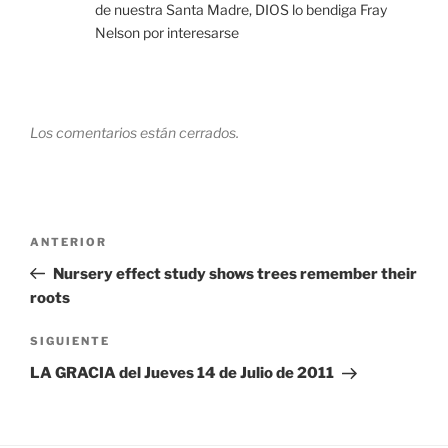
de nuestra Santa Madre, DIOS lo bendiga Fray
Nelson por interesarse
Los comentarios están cerrados.
Navegación
Entrada
ANTERIOR
de
anterior:
Nursery effect study shows trees remember their
entradas
roots
Siguiente
SIGUIENTE
entrada
LA GRACIA del Jueves 14 de Julio de 2011