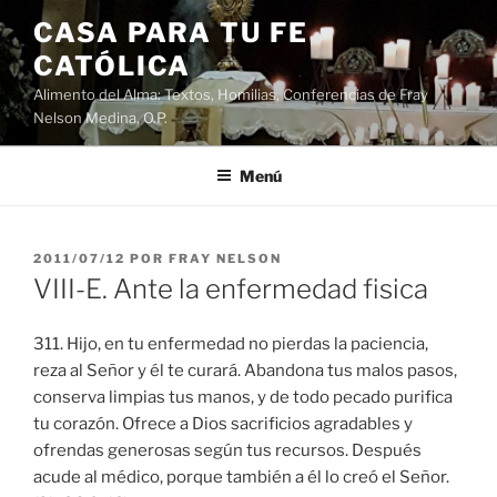
Saltar
CASA PARA TU FE
al
CATÓLICA
contenido
Alimento del Alma: Textos, Homilias, Conferencias de Fray
Nelson Medina, O.P.
Menú
PUBLICADO
2011/07/12
POR
FRAY NELSON
EL
VIII-E. Ante la enfermedad fisica
311. Hijo, en tu enfermedad no pierdas la paciencia,
reza al Señor y él te curará. Abandona tus malos pasos,
conserva limpias tus manos, y de todo pecado purifica
tu corazón. Ofrece a Dios sacrificios agradables y
ofrendas generosas según tus recursos. Después
acude al médico, porque también a él lo creó el Señor.