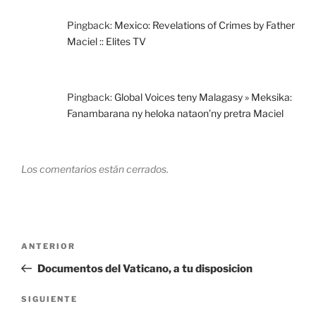
Pingback:
Mexico: Revelations of Crimes by Father
Maciel :: Elites TV
Pingback:
Global Voices teny Malagasy » Meksika:
Fanambarana ny heloka nataon’ny pretra Maciel
Los comentarios están cerrados.
Navegación
Entrada
ANTERIOR
de
anterior:
Documentos del Vaticano, a tu disposicion
entradas
Siguiente
SIGUIENTE