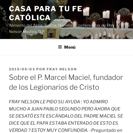
Saltar
CASA PARA TU FE
al
CATÓLICA
contenido
Alimento del Alma: Textos, Homilias, Conferencias de Fray
Nelson Medina, O.P.
Menú
PUBLICADO
2010/05/03
POR
FRAY NELSON
EL
Sobre el P. Marcel Maciel, fundador
de los Legionarios de Cristo
FRAY NELSON LE PIDO SU AYUDA : YO ADMIRO
MUCHO A JUAN PABLO SEGUNDO PERO AHORA QUE
SE DESATÓ ESTE ESCÁNDALO DEL PADRE MACIEL SE
DICE QUE EL PAPA ESTABA ENTERADO DE ESTO ES
VERDAD ? ESTOY MUY CONFUNDIDA. -Preguntado en