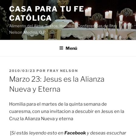
Saltar
CASA PARA TU FE
al
CATÓLICA
contenido
Alimento del Alma: Textos, Homilias, Conferencias de Fray
Nelson Medina, O.P.
Menú
PUBLICADO
2010/03/23
POR
FRAY NELSON
EL
Marzo 23: Jesus es la Alianza
Nueva y Eterna
Homilia para el martes de la quinta semana de
cuaresma, con una invitacion a descubir en Jesus en la
Cruz la Alianza Nueva y eterna
[
Si estás leyendo esto en
Facebook
y deseas escuchar