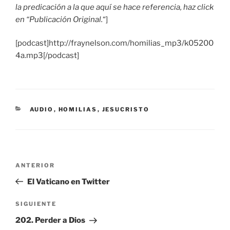
la predicación a la que aquí se hace referencia, haz click
en “Publicación Original.
“]
[podcast]http://fraynelson.com/homilias_mp3/k05200
4a.mp3[/podcast]
CATEGORÍAS
AUDIO
,
HOMILIAS
,
JESUCRISTO
Navegación
Entrada
ANTERIOR
de
anterior:
El Vaticano en Twitter
entradas
Siguiente
SIGUIENTE
entrada
202. Perder a Dios