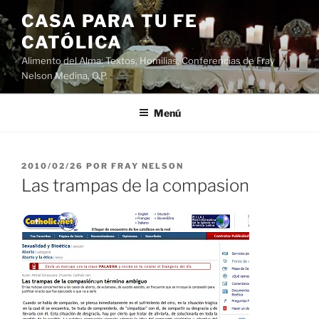
Saltar
CASA PARA TU FE
al
CATÓLICA
contenido
Alimento del Alma: Textos, Homilias, Conferencias de Fray
Nelson Medina, O.P.
Menú
PUBLICADO
2010/02/26
POR
FRAY NELSON
EL
Las trampas de la compasion