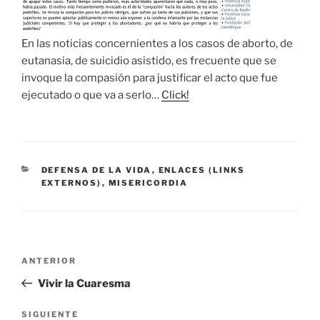
En las noticias concernientes a los casos de aborto, de
eutanasia, de suicidio asistido, es frecuente que se
invoque la compasión para justificar el acto que fue
ejecutado o que va a serlo…
Click!
CATEGORÍAS
DEFENSA DE LA VIDA
,
ENLACES (LINKS
EXTERNOS)
,
MISERICORDIA
Navegación
Entrada
ANTERIOR
de
anterior:
Vivir la Cuaresma
entradas
Siguiente
SIGUIENTE