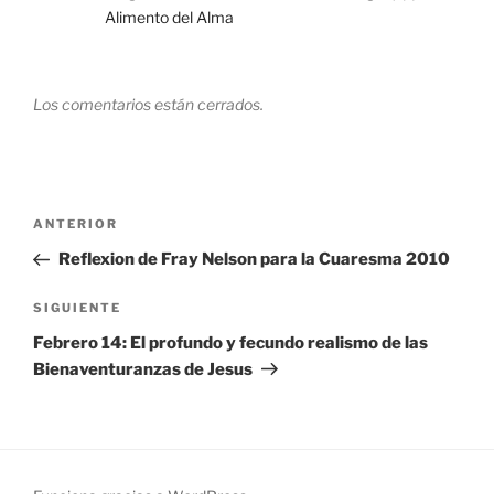
Alimento del Alma
Los comentarios están cerrados.
Navegación
Entrada
ANTERIOR
de
anterior:
Reflexion de Fray Nelson para la Cuaresma 2010
entradas
Siguiente
SIGUIENTE
entrada
Febrero 14: El profundo y fecundo realismo de las
Bienaventuranzas de Jesus