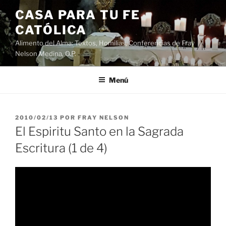
Saltar
CASA PARA TU FE
al
CATÓLICA
contenido
Alimento del Alma: Textos, Homilias, Conferencias de Fray
Nelson Medina, O.P.
Menú
PUBLICADO
2010/02/13
POR
FRAY NELSON
EL
El Espiritu Santo en la Sagrada
Escritura (1 de 4)