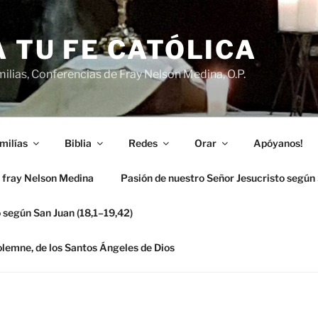
 TU FE CATÓLICA
ilias, Conferencias de Fray Nelson Medina, O.P.
milías
Biblia
Redes
Orar
Apóyanos!
 fray Nelson Medina
Pasión de nuestro Señor Jesucristo según
 según San Juan (18,1–19,42)
solemne, de los Santos Ángeles de Dios