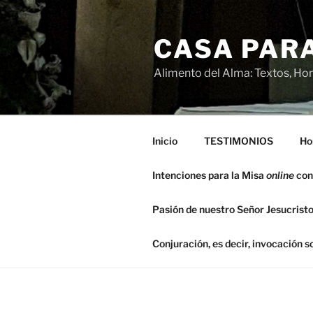
Saltar
al
CASA PARA
contenido
Alimento del Alma: Textos, Hom
Inicio
TESTIMONIOS
Ho
Intenciones para la Misa
online
con
Pasión de nuestro Señor Jesucristo
Conjuración, es decir, invocación 