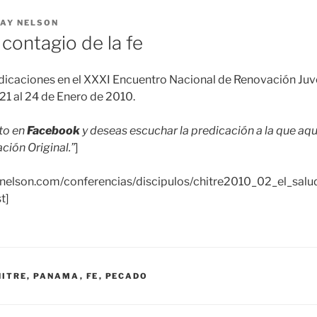
AY NELSON
 contagio de la fe
edicaciones en el XXXI Encuentro Nacional de Renovación Juve
 21 al 24 de Enero de 2010.
sto en
Facebook
y deseas escuchar la predicación a la que aqu
ación Original.”
]
aynelson.com/conferencias/discipulos/chitre2010_02_el_sal
t]
HITRE, PANAMA
,
FE
,
PECADO