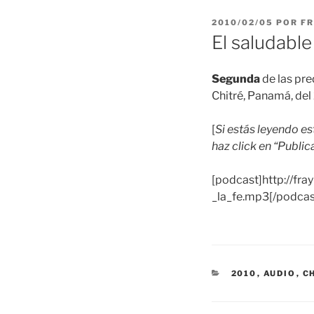
PUBLICADO
2010/02/05
POR
FR
EL
El saludable
Segunda
de las pr
Chitré, Panamá, del
[
Si estás leyendo e
haz click en “Public
[podcast]http://fr
_la_fe.mp3[/podcas
CATEGORÍAS
2010
,
AUDIO
,
C