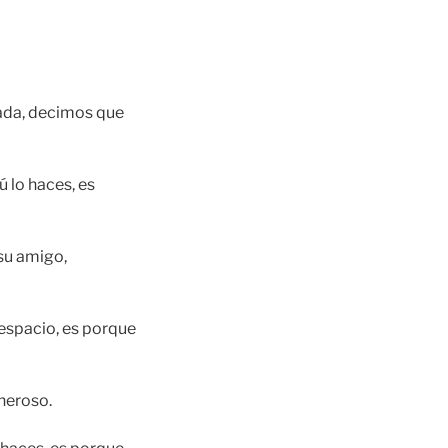
da, decimos que
 lo haces, es
 su amigo,
despacio, es porque
neroso.