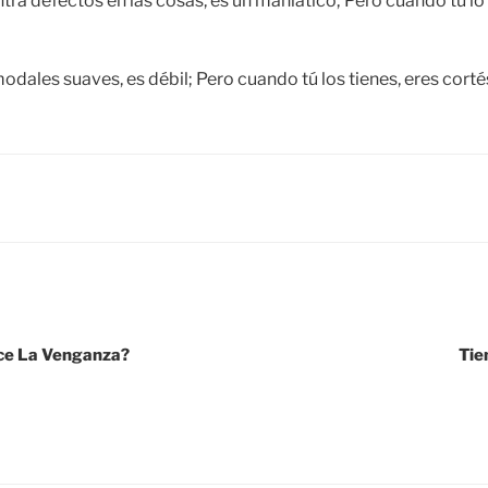
ra defectos en las cosas, es un maniático; Pero cuando tú lo
dales suaves, es débil; Pero cuando tú los tienes, eres corté
lce La Venganza?
Tie