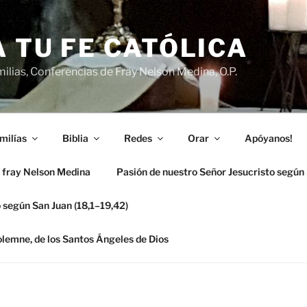
 TU FE CATÓLICA
ilias, Conferencias de Fray Nelson Medina, O.P.
milías
Biblia
Redes
Orar
Apóyanos!
 fray Nelson Medina
Pasión de nuestro Señor Jesucristo según
 según San Juan (18,1–19,42)
solemne, de los Santos Ángeles de Dios