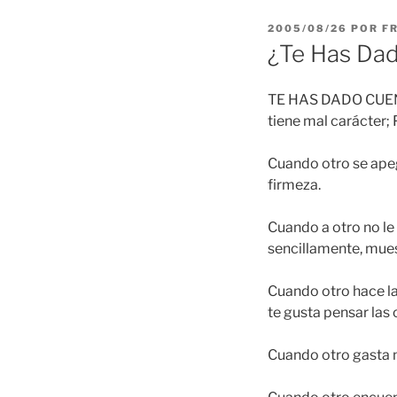
PUBLICADO
2005/08/26
POR
F
EL
¿Te Has Da
TE HAS DADO CUENT
tiene mal carácter; 
Cuando otro se apeg
firmeza.
Cuando a otro no le 
sencillamente, mues
Cuando otro hace la
te gusta pensar las 
Cuando otro gasta m