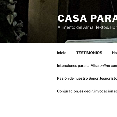
Saltar
al
CASA PARA
contenido
Alimento del Alma: Textos, Hom
Inicio
TESTIMONIOS
Ho
Intenciones para la Misa
online
con
Pasión de nuestro Señor Jesucristo
Conjuración, es decir, invocación 