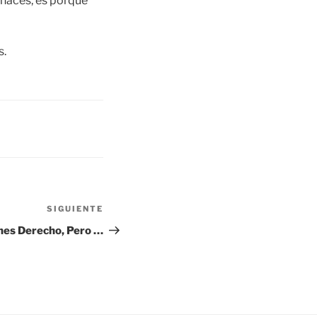
 haces, es porque
s.
SIGUIENTE
Siguiente
entrada
nes Derecho, Pero …