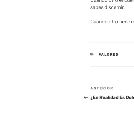
Cuando otro encuent
sabes discernir.
Cuando otro tiene mo
CATEGORÍAS
VALORES
Navegación
Entrada
ANTERIOR
de
anterior:
¿En Realidad Es Du
entradas