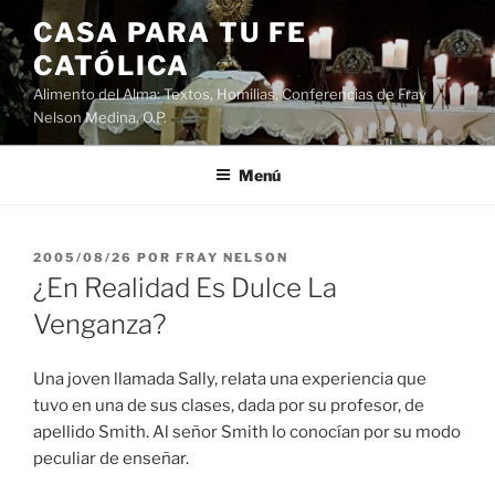
Saltar
CASA PARA TU FE
al
CATÓLICA
contenido
Alimento del Alma: Textos, Homilias, Conferencias de Fray
Nelson Medina, O.P.
Menú
PUBLICADO
2005/08/26
POR
FRAY NELSON
EL
¿En Realidad Es Dulce La
Venganza?
Una joven llamada Sally, relata una experiencia que
tuvo en una de sus clases, dada por su profesor, de
apellido Smith. Al señor Smith lo conocían por su modo
peculiar de enseñar.