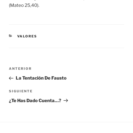
(Mateo 25,40).
CATEGORÍAS
VALORES
Navegación
Entrada
ANTERIOR
de
anterior:
La Tentación De Fausto
entradas
Siguiente
SIGUIENTE
entrada
¿Te Has Dado Cuenta…?