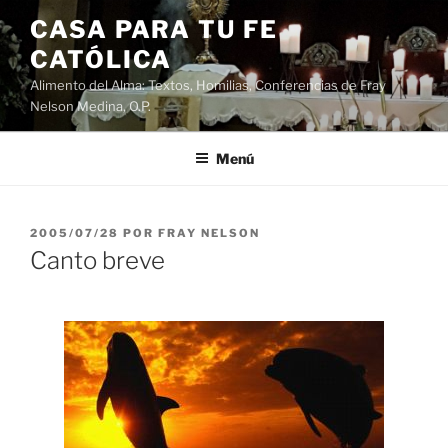
Saltar
CASA PARA TU FE
al
CATÓLICA
contenido
Alimento del Alma: Textos, Homilias, Conferencias de Fray
Nelson Medina, O.P.
Menú
PUBLICADO
2005/07/28
POR
FRAY NELSON
EL
Canto breve