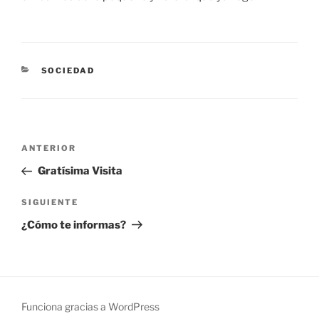
CATEGORÍAS
SOCIEDAD
Navegación
Entrada
ANTERIOR
de
anterior:
Gratísima Visita
entradas
Siguiente
SIGUIENTE
entrada
¿Cómo te informas?
Funciona gracias a WordPress