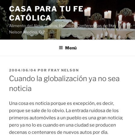
Saltar
CASA PARA TU FE
al
CATÓLICA
contenido
Alimento del Alma: Textos, Homilias, Conferencias de Fray
Nelson Medina, O.P.
Menú
PUBLICADO
2004/06/04
POR
FRAY NELSON
EL
Cuando la globalización ya no sea
noticia
Una cosa es noticia porque es excepción, es decir,
porque se sale de lo obvio. La entrada ruidosa de los
primeros automóviles a un pueblo es una gran noticia;
pero ya no lo es cuando en una ciudad se producen
decenas o centenares de nuevos autos por día.