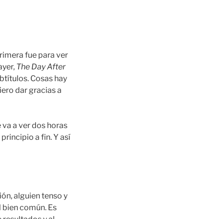
rimera fue para ver
ayer,
The Day After
ubtítulos. Cosas hay
iero dar gracias a
e va a ver dos horas
rincipio a fin. Y así
ión, alguien tenso y
l bien común. Es