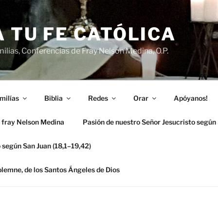
 TU FE CATÓLICA
ilias, Conferencias de Fray Nelson Medina, O.P.
milías
Biblia
Redes
Orar
Apóyanos!
 fray Nelson Medina
Pasión de nuestro Señor Jesucristo según
 según San Juan (18,1–19,42)
solemne, de los Santos Ángeles de Dios