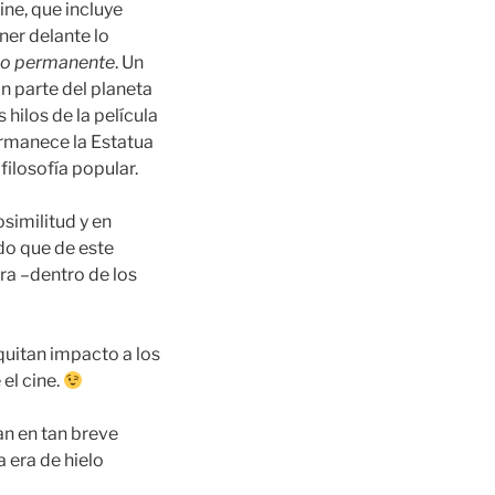
ne, que incluye
ner delante lo
lo permanente
. Un
an parte del planeta
hilos de la película
ermanece la Estatua
ilosofía popular.
osimilitud y en
ido que de este
ra –dentro de los
quitan impacto a los
el cine.
an en tan breve
 era de hielo