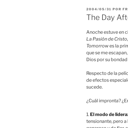
PUBLICADO
2004/05/31
POR
FR
EL
The Day Af
Anoche estuve en ci
La Pasión de Cristo
Tomorrow
es la pri
que se me escapan, c
Dios por su bondad 
Respecto de la pelíc
de efectos especiale
sucede.
¿Cuál impronta? ¿En
1.
El modo de lider
tensionante, pero a