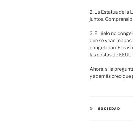
2. La Estatua de la
juntos. Comprensible
3. El hielo no conge
que se vean mapas d
congelarían. El caso
las costas de EEUU 
Ahora, si la pregunta
y además creo que p
CATEGORÍAS
SOCIEDAD