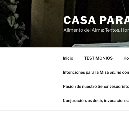
Saltar
al
CASA PARA
contenido
Alimento del Alma: Textos, Hom
Inicio
TESTIMONIOS
Ho
Intenciones para la Misa
online
con
Pasión de nuestro Señor Jesucristo
Conjuración, es decir, invocación 