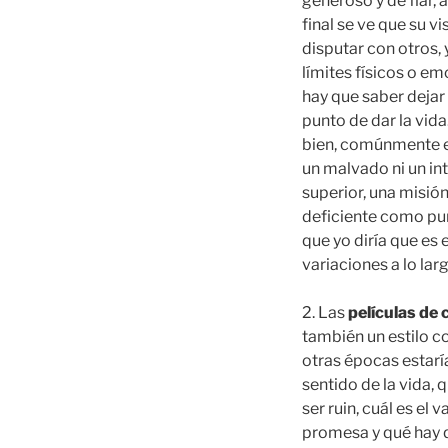
generoso y de fiar,
final se ve que su v
disputar con otros,
límites físicos o e
hay que saber dejar
punto de dar la vida.
bien, comúnmente en 
un malvado ni un i
superior, una misión
deficiente como punt
que yo diría que es 
variaciones a lo lar
2. Las
películas de 
también un estilo 
otras épocas estaría
sentido de la vida, 
ser ruin, cuál es el
promesa y qué hay q