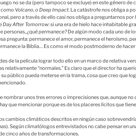
luego no se da (pero tampoco se excluye) en este género de ci
s como
Volcano
, o
Deep Impact
. La catástrofe nos obliga a po
onal, pero a través de ello casi nos obliga a preguntarnos por
e Day After Tomorrow
: si una era de hielo hace inhabitable gr
de personas,
¿qué permanece?
De algún modo cada uno de los 
 esa pregunta: permanece el amor, permanece el heroísmo, p
 permanece la Biblia… Es como el modo postmoderno de hacer f
udes de la película lograr todo ello en un marco de relativa ver
as relativamente “normales.” Es claro que el director ha quer
su público pueda meterse en la trama, cosa que creo que log
 mencionado.
ue nombrar unos tres errores o imprecisiones que, aunque no 
hay que mencionar porque es de los placeres lícitos que tiene 
: los cambios climáticos descritos en ningún caso sobrevendrí
s). Según climatólogos entrevistados no cabe pensar en una
de cinco años de transformaciones.