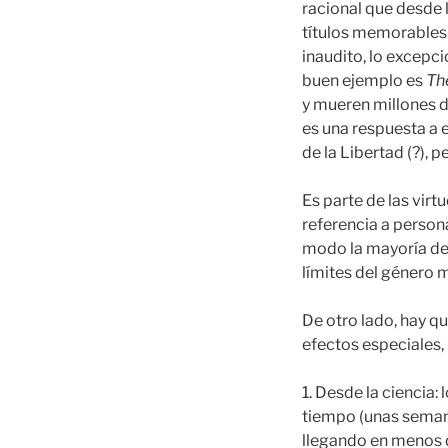
racional que desde 
títulos memorable
inaudito, lo excepci
buen ejemplo es
Th
y mueren millones 
es una respuesta a
de la Libertad (?),
Es parte de las virt
referencia a person
modo la mayoría de 
límites del género
De otro lado, hay q
efectos especiales, 
1. Desde la ciencia
tiempo (unas semana
llegando en menos 