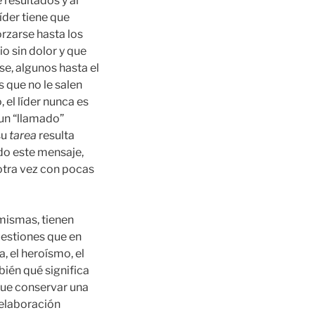
 resultados y al
líder tiene que
orzarse hasta los
o sin dolor y que
se, algunos hasta el
 que no le salen
 el líder nunca es
un “llamado”
su
tarea
resulta
odo este mensaje,
 otra vez con pocas
mismas, tienen
uestiones que en
a, el heroísmo, el
bién qué significa
 que conservar una
 elaboración