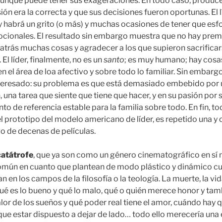
 aunque puede tener sus exageraciones. En todo caso, produce
isión era la correcta y que sus decisiones fueron oportunas. El 
 y habrá un grito (o más) y muchas ocasiones de tener que esf
mocionales. El resultado sin embargo muestra que no hay premi
 atrás muchas cosas y agradecer a los que supieron sacrificar
 El líder, finalmente, no es un
santo
; es muy humano; hay cosas
el área de loa afectivo y sobre todo lo familiar. Sin embargo,
nteresado: su problema es que está demasiado embebido por 
, una tarea que siente que tiene que hacer, y en su pasión por 
o de referencia estable para la familia sobre todo. En fin, t
el prototipo del modelo americano de líder, es repetido una y
go de decenas de películas.
catátrofe
, que ya son como un género cinematográfico en sí 
común en cuanto que plantean de modo plástico y dinámico c
n en los campos de la filosofía o la teología. La muerte, la vid
qué es lo bueno y qué lo malo, qué o quién merece honor y tam
 valor de los sueños y qué poder real tiene el amor, cuándo hay
ue estar dispuesto a dejar de lado… todo ello merecería una