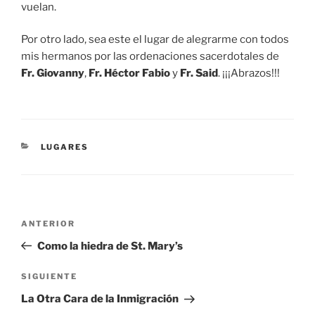
vuelan.
Por otro lado, sea este el lugar de alegrarme con todos
mis hermanos por las ordenaciones sacerdotales de
Fr. Giovanny
,
Fr. Héctor Fabio
y
Fr. Said
. ¡¡¡Abrazos!!!
CATEGORÍAS
LUGARES
Navegación
Entrada
ANTERIOR
de
anterior:
Como la hiedra de St. Mary’s
entradas
Siguiente
SIGUIENTE
entrada
La Otra Cara de la Inmigración