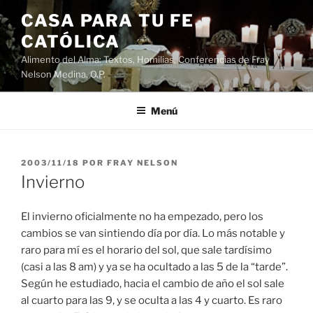
Saltar
CASA PARA TU FE
al
CATÓLICA
contenido
Alimento del Alma: Textos, Homilias, Conferencias de Fray
Nelson Medina, O.P.
Menú
PUBLICADO
2003/11/18
POR
FRAY NELSON
EL
Invierno
El invierno oficialmente no ha empezado, pero los
cambios se van sintiendo día por día. Lo más notable y
raro para mí es el horario del sol, que sale tardísimo
(casi a las 8 am) y ya se ha ocultado a las 5 de la “tarde”.
Según he estudiado, hacia el cambio de año el sol sale
al cuarto para las 9, y se oculta a las 4 y cuarto. Es raro