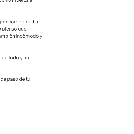
oco nos fuerza a
 por comodidad o
o pienso que
 también incómodo y
r de todo y por
ada paso de tu