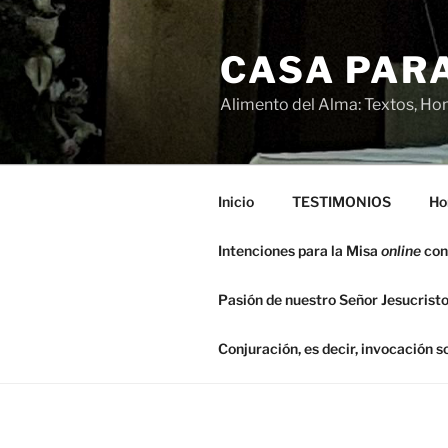
Saltar
al
CASA PARA
contenido
Alimento del Alma: Textos, Hom
Inicio
TESTIMONIOS
Ho
Intenciones para la Misa
online
con
Pasión de nuestro Señor Jesucristo
Conjuración, es decir, invocación 