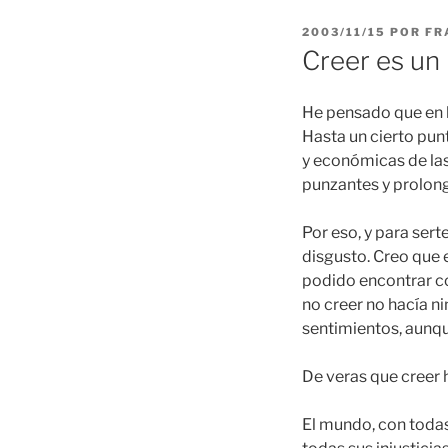
PUBLICADO
2003/11/15
POR
FR
EL
Creer es un
He pensado que en 
Hasta un cierto pun
y económicas de las
punzantes y prolon
Por eso, y para ser
disgusto. Creo que 
podido encontrar co
no creer no hacía ni
sentimientos, aunqu
De veras que creer 
El mundo, con todas 