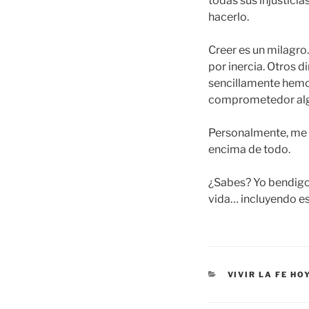
todas sus injusticia
hacerlo.
Creer es un milagr
por inercia. Otros 
sencillamente hemos
comprometedor alg
Personalmente, me m
encima de todo.
¿Sabes? Yo bendigo 
vida… incluyendo es
CATEGORÍAS
VIVIR LA FE HO