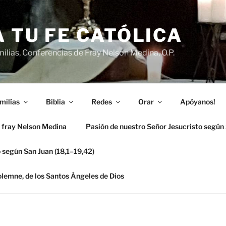
 TU FE CATÓLICA
ilias, Conferencias de Fray Nelson Medina, O.P.
milías
Biblia
Redes
Orar
Apóyanos!
 fray Nelson Medina
Pasión de nuestro Señor Jesucristo según
 según San Juan (18,1–19,42)
solemne, de los Santos Ángeles de Dios