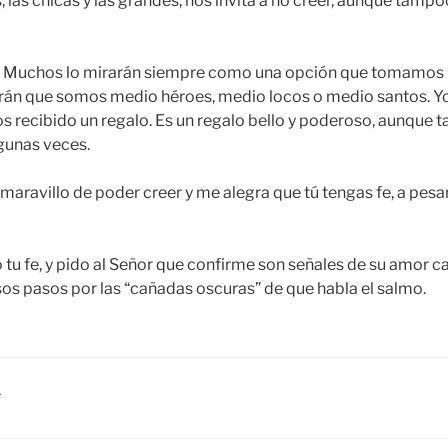
s, las chicas y las grandes, nos invita a no creer, aunque tamp
o. Muchos lo mirarán siempre como una opción que tomamos
dirán que somos medio héroes, medio locos o medio santos. Y
 recibido un regalo. Es un regalo bello y poderoso, aunque
unas veces.
aravillo de poder creer y me alegra que tú tengas fe, a pesa
tu fe, y pido al Señor que confirme son señales de su amor c
os pasos por las “cañadas oscuras” de que habla el salmo.
Y