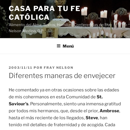
Saltar
CASA PARA TU FE
al
CATÓLICA
contenido
Alimento del Alma: Textos, Homilias, Conferencias de Fray
Nelson Medina, O.P.
Menú
PUBLICADO
2003/11/11
POR
FRAY NELSON
EL
Diferentes maneras de envejecer
He comentado ya en otras ocasiones sobre las edades
de mis cohermanos en esta Comunidad de
St.
Saviour’s
. Personalmente, siento una inmensa gratitud
por todos mis hermanos, que, desde el prior,
Ambrose
,
hasta el más reciente de los llegados,
Steve
, han
tenido mil detalles de fraternidad y de acogida. Cada