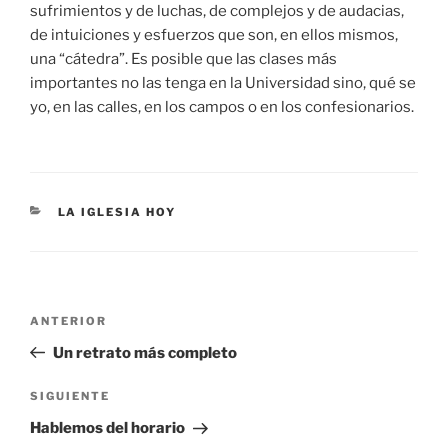
sufrimientos y de luchas, de complejos y de audacias,
de intuiciones y esfuerzos que son, en ellos mismos,
una “cátedra”. Es posible que las clases más
importantes no las tenga en la Universidad sino, qué se
yo, en las calles, en los campos o en los confesionarios.
CATEGORÍAS
LA IGLESIA HOY
Navegación
Entrada
ANTERIOR
de
anterior:
Un retrato más completo
entradas
Siguiente
SIGUIENTE
entrada
Hablemos del horario