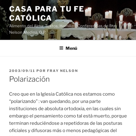
Saltar
CASA PARA TU FE
al
CATÓLICA
contenido
Alimento del Alma: Textos, Homilias, Conferencias de Fray
Nelson Medina, O.P.
Menú
PUBLICADO
2003/09/11
POR
FRAY NELSON
EL
Polarización
Creo que en la Iglesia Católica nos estamos como
“polarizando” : van quedando, por una parte
instituciones de absoluta ortodoxia, en las cuales sin
embargo el pensamiento como tal está muerto, porque
terminan reduciéndose a repetidoras de las posturas
oficiales y difusoras más o menos pedagógicas del