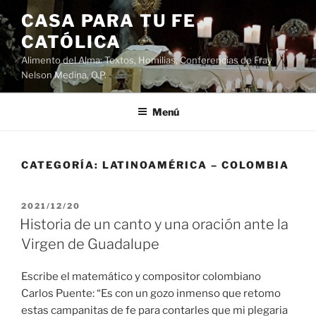
Saltar
CASA PARA TU FE
al
CATÓLICA
contenido
Alimento del Alma: Textos, Homilias, Conferencias de Fray
Nelson Medina, O.P.
Menú
CATEGORÍA:
LATINOAMÉRICA – COLOMBIA
PUBLICADO
2021/12/20
EL
Historia de un canto y una oración ante la
Virgen de Guadalupe
Escribe el matemático y compositor colombiano
Carlos Puente: “Es con un gozo inmenso que retomo
estas campanitas de fe para contarles que mi plegaria