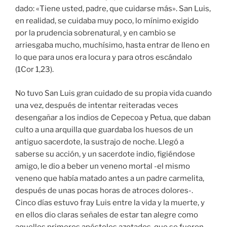
dado: «Tiene usted, padre, que cuidarse más». San Luis,
en realidad, se cuidaba muy poco, lo mínimo exigido
por la prudencia sobrenatural, y en cambio se
arriesgaba mucho, muchísimo, hasta entrar de lleno en
lo que para unos era locura y para otros escándalo
(1Cor 1,23).
No tuvo San Luis gran cuidado de su propia vida cuando
una vez, después de intentar reiteradas veces
desengañar a los indios de Cepecoa y Petua, que daban
culto a una arquilla que guardaba los huesos de un
antiguo sacerdote, la sustrajo de noche. Llegó a
saberse su acción, y un sacerdote indio, figiéndose
amigo, le dio a beber un veneno mortal -el mismo
veneno que había matado antes a un padre carmelita,
después de unas pocas horas de atroces dolores-.
Cinco días estuvo fray Luis entre la vida y la muerte, y
en ellos dio claras señales de estar tan alegre como
aquellos primeros apóstoles azotados, que se fueron