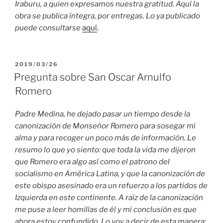
Iraburu, a quien expresamos nuestra gratitud. Aquí la
obra se publica íntegra, por entregas. Lo ya publicado
puede consultarse
aquí
.
PUBLICADO
2019/03/26
EL
Pregunta sobre San Oscar Arnulfo
Romero
Padre Medina, he dejado pasar un tiempo desde la
canonización de Monseñor Romero para sosegar mi
alma y para recoger un poco más de información. Le
resumo lo que yo siento: que toda la vida me dijeron
que Romero era algo así como el patrono del
socialismo en América Latina, y que la canonización de
este obispo asesinado era un refuerzo a los partidos de
Izquierda en este continente. A raíz de la canonización
me puse a leer homilías de él y mi conclusión es que
ahora estoy confundido. Lo voy a decir de esta manera: