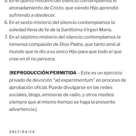
En el quinto misterio del silencio contemplamos
el
anonadamiento de Cristo, que siendo Hijo aprendió
sufriendo a obedecer
.
En el sexto misterio del silencio contemplamos
la
soledad llena de fe de la Santísima Virgen María
.
En el séptimo misterio del silencio contemplamos
la
inmensa compasión de Dios Padre, que tanto amó al
mundo que le dio a su único Hijo para que todo el que
cree en él no perezca
.
[
REPRODUCCIÓN PERMITIDA
– Este es un ejercicio
privado de devoción “
ad experimentum
” en proceso de
aprobación oficial. Puede divulgarse en las redes
sociales, blogs, emisoras de radio, y otros medios
siempre que al mismo tiempo se haga la presente
advertencia.]
PUBLICADO
2017/04/14