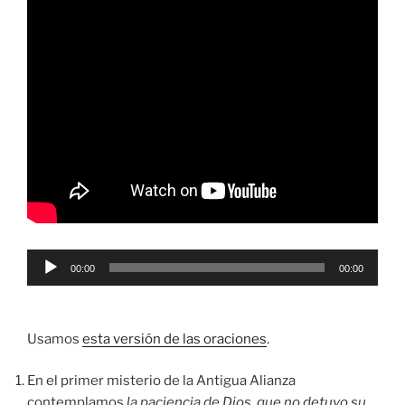
Reproductor
00:00
00:00
de
audio
Usamos
esta versión de las oraciones
.
En el primer misterio de la Antigua Alianza
contemplamos
la paciencia de Dios, que no detuvo su