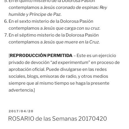
En el quinto misterio de la Dolorosa Pasión
contemplamos a
Jesús coronado de espinas: Rey
humilde y Príncipe de Paz
.
En el sexto misterio de la Dolorosa Pasión
contemplamos a
Jesús que carga con su cruz
.
En el séptimo misterio de la Dolorosa Pasión
contemplamos a
Jesús que muere en la Cruz
.
[
REPRODUCCIÓN PERMITIDA
– Este es un ejercicio
privado de devoción “
ad experimentum
” en proceso de
aprobación oficial. Puede divulgarse en las redes
sociales, blogs, emisoras de radio, y otros medios
siempre que al mismo tiempo se haga la presente
advertencia.]
PUBLICADO
2017/04/20
EL
ROSARIO de las Semanas 20170420