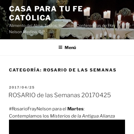
Saltar
CASA PARA TU FE
al
CATÓLICA
contenido
Alimento del Alma: Textos, Homilias, Conferencias de Fray
Nelson Medina, O.P.
Menú
CATEGORÍA:
ROSARIO DE LAS SEMANAS
PUBLICADO
2017/04/25
EL
ROSARIO de las Semanas 20170425
#RosarioFrayNelson para el
Martes
:
Contemplamos los
Misterios de la Antigua Alianza