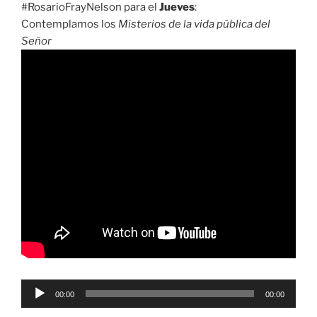
#RosarioFrayNelson para el
Jueves
:
Contemplamos los
Misterios de la vida pública del
Señor
Reproductor
00:00
00:00
de