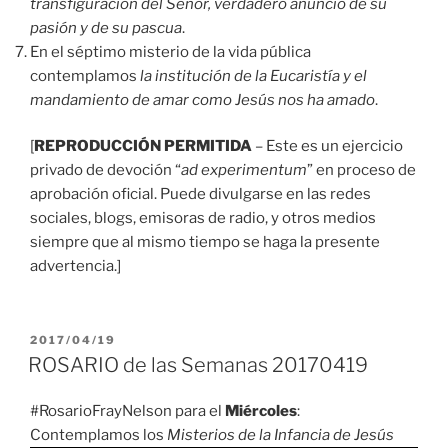
transfiguración del Señor, verdadero anuncio de su
pasión y de su pascua
.
En el séptimo misterio de la vida pública
contemplamos
la institución de la Eucaristía y el
mandamiento de amar como Jesús nos ha amado
.
[
REPRODUCCIÓN PERMITIDA
– Este es un ejercicio
privado de devoción “
ad experimentum
” en proceso de
aprobación oficial. Puede divulgarse en las redes
sociales, blogs, emisoras de radio, y otros medios
siempre que al mismo tiempo se haga la presente
advertencia.]
PUBLICADO
2017/04/19
EL
ROSARIO de las Semanas 20170419
#RosarioFrayNelson para el
Miércoles
:
Contemplamos los
Misterios de la Infancia de Jesús