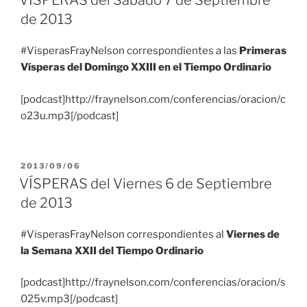
VÍSPERAS del Sábado 7 de Septiembre
de 2013
#VisperasFrayNelson correspondientes a las
Primeras
Vísperas del Domingo XXIII en el Tiempo Ordinario
[podcast]http://fraynelson.com/conferencias/oracion/c
o23u.mp3[/podcast]
PUBLICADO
2013/09/06
EL
VÍSPERAS del Viernes 6 de Septiembre
de 2013
#VisperasFrayNelson correspondientes al
Viernes de
la Semana XXII del Tiempo Ordinario
[podcast]http://fraynelson.com/conferencias/oracion/s
025v.mp3[/podcast]