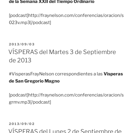
de la Semana XXII del Tiempo Ordinario
[podcast]http://fraynelson.com/conferencias/oracion/s
023v.mp3[/podcast]
PUBLICADO
2013/09/03
EL
VÍSPERAS del Martes 3 de Septiembre
de 2013
#VisperasFrayNelson correspondientes a las
Vísperas
de San Gregorio Magno
[podcast]http://fraynelson.com/conferencias/oracion/s
grmv.mp3[/podcast]
PUBLICADO
2013/09/02
EL
VÍSPERAS del Lunes 2 de Septiembre de