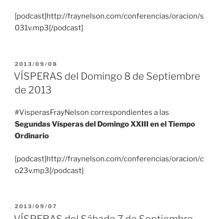
[podcast]http://fraynelson.com/conferencias/oracion/s
031v.mp3[/podcast]
PUBLICADO
2013/09/08
EL
VÍSPERAS del Domingo 8 de Septiembre
de 2013
#VisperasFrayNelson correspondientes a las
Segundas Vísperas del Domingo XXIII en el Tiempo
Ordinario
[podcast]http://fraynelson.com/conferencias/oracion/c
o23v.mp3[/podcast]
PUBLICADO
2013/09/07
EL