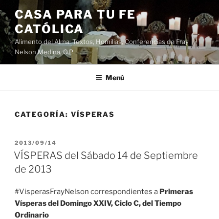
Saltar
CASA PARA TU FE
al
CATÓLICA
contenido
Alimento del Alma: Textos, Homilias, Conferencias de Fray
Nelson Medina, O.P.
Menú
CATEGORÍA:
VÍSPERAS
PUBLICADO
2013/09/14
EL
VÍSPERAS del Sábado 14 de Septiembre
de 2013
#VisperasFrayNelson correspondientes a
Primeras
Vísperas del Domingo XXIV, Ciclo C, del Tiempo
Ordinario