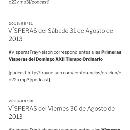
o22v.mp3[/podcast]
PUBLICADO
2013/08/31
EL
VÍSPERAS del Sábado 31 de Agosto de
2013
#VisperasFrayNelson correspondientes a las
Primeras
Vísperas del Domingo XXII Tiempo Ordinario
[podcast]http://fraynelson.com/conferencias/oracion/c
o22u.mp3[/podcast]
PUBLICADO
2013/08/30
EL
VÍSPERAS del Viernes 30 de Agosto de
2013