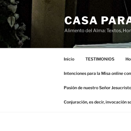
Saltar
al
CASA PARA
contenido
Alimento del Alma: Textos, Hom
Inicio
TESTIMONIOS
Ho
Intenciones para la Misa
online
con
Pasión de nuestro Señor Jesucristo
Conjuración, es decir, invocación 