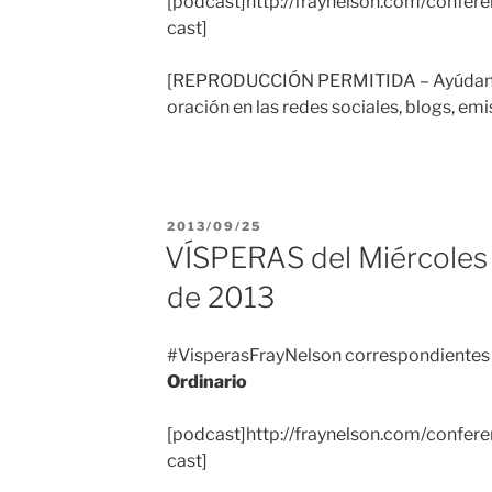
[podcast]http://fraynelson.com/confer
cast]
[REPRODUCCIÓN PERMITIDA – Ayúdanos
oración en las redes sociales, blogs, emi
PUBLICADO
2013/09/25
EL
VÍSPERAS del Miércoles
de 2013
#VisperasFrayNelson correspondientes
Ordinario
[podcast]http://fraynelson.com/confer
cast]