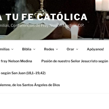
 TU FE CATÓLICA
ilias, Conferencias de Fray Nelson Medina, O.P.
milías
Biblia
Redes
Orar
Apóyanos!
 fray Nelson Medina
Pasión de nuestro Señor Jesucristo según
 según San Juan (18,1–19,42)
solemne, de los Santos Ángeles de Dios