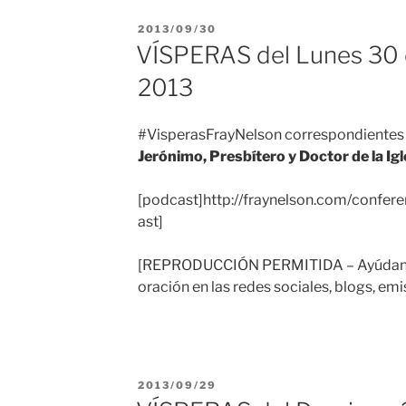
PUBLICADO
2013/09/30
EL
VÍSPERAS del Lunes 30 
2013
#VisperasFrayNelson correspondientes 
Jerónimo, Presbítero y Doctor de la Igl
[podcast]http://fraynelson.com/confere
ast]
[REPRODUCCIÓN PERMITIDA – Ayúdanos
oración en las redes sociales, blogs, emi
PUBLICADO
2013/09/29
EL