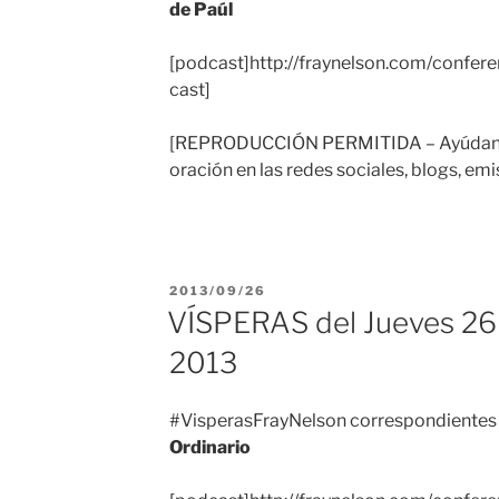
de Paúl
[podcast]http://fraynelson.com/confer
cast]
[REPRODUCCIÓN PERMITIDA – Ayúdanos
oración en las redes sociales, blogs, emi
PUBLICADO
2013/09/26
EL
VÍSPERAS del Jueves 26
2013
#VisperasFrayNelson correspondientes
Ordinario