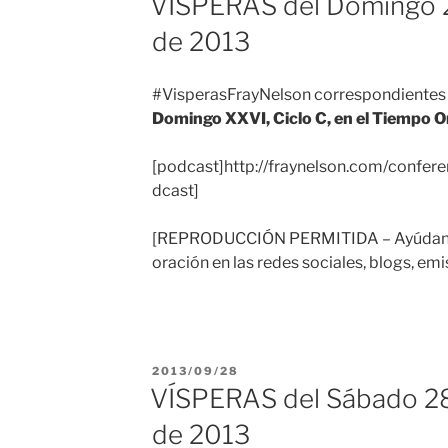
VÍSPERAS del Domingo 
de 2013
#VisperasFrayNelson correspondientes 
Domingo XXVI, Ciclo C, en el Tiempo O
[podcast]http://fraynelson.com/confer
dcast]
[REPRODUCCIÓN PERMITIDA – Ayúdanos
oración en las redes sociales, blogs, emi
PUBLICADO
2013/09/28
EL
VÍSPERAS del Sábado 2
de 2013