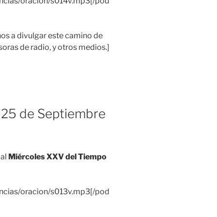
encias/oracion/s014v.mp3[/pod
 a divulgar este camino de
soras de radio, y otros medios.]
 25 de Septiembre
 al
Miércoles XXV del Tiempo
encias/oracion/s013v.mp3[/pod