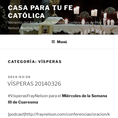
Saltar
CASA PARA TU FE
al
CATÓLICA
contenido
Alimento del Alma: Textos, Homilias, Conferencias de Fray
Nelson Medina, O.P.
Menú
CATEGORÍA:
VÍSPERAS
PUBLICADO
2014/03/26
EL
VÍSPERAS 20140326
#VisperasFrayNelson para el
Miércoles de la Semana
III de Cuaresma
[podcast]http://fraynelson.com/conferencias/oracion/k