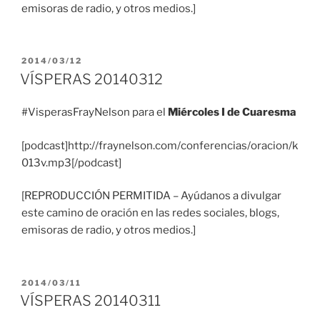
emisoras de radio, y otros medios.]
PUBLICADO
2014/03/12
EL
VÍSPERAS 20140312
#VisperasFrayNelson para el
Miércoles I de Cuaresma
[podcast]http://fraynelson.com/conferencias/oracion/k
013v.mp3[/podcast]
[REPRODUCCIÓN PERMITIDA – Ayúdanos a divulgar
este camino de oración en las redes sociales, blogs,
emisoras de radio, y otros medios.]
PUBLICADO
2014/03/11
EL
VÍSPERAS 20140311