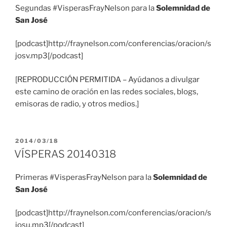
Segundas #VisperasFrayNelson para la
Solemnidad de
San José
[podcast]http://fraynelson.com/conferencias/oracion/s
josv.mp3[/podcast]
[REPRODUCCIÓN PERMITIDA – Ayúdanos a divulgar
este camino de oración en las redes sociales, blogs,
emisoras de radio, y otros medios.]
PUBLICADO
2014/03/18
EL
VÍSPERAS 20140318
Primeras #VisperasFrayNelson para la
Solemnidad de
San José
[podcast]http://fraynelson.com/conferencias/oracion/s
josu.mp3[/podcast]