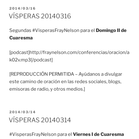
PUBLICADO
2014/03/16
EL
VÍSPERAS 20140316
Segundas #VisperasFrayNelson para el
Domingo II de
Cuaresma
[podcast]http://fraynelson.com/conferencias/oracion/a
k02v.mp3[/podcast]
[REPRODUCCIÓN PERMITIDA – Ayúdanos a divulgar
este camino de oración en las redes sociales, blogs,
emisoras de radio, y otros medios.]
PUBLICADO
2014/03/14
EL
VÍSPERAS 20140314
#VisperasFrayNelson para el
Viernes I de Cuaresma