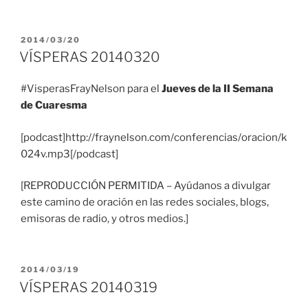
PUBLICADO
2014/03/20
EL
VÍSPERAS 20140320
#VisperasFrayNelson para el
Jueves de la II Semana
de Cuaresma
[podcast]http://fraynelson.com/conferencias/oracion/k
024v.mp3[/podcast]
[REPRODUCCIÓN PERMITIDA – Ayúdanos a divulgar
este camino de oración en las redes sociales, blogs,
emisoras de radio, y otros medios.]
PUBLICADO
2014/03/19
EL
VÍSPERAS 20140319