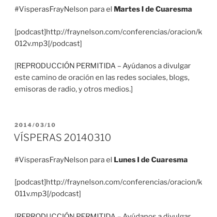
#VisperasFrayNelson para el
Martes I de Cuaresma
[podcast]http://fraynelson.com/conferencias/oracion/k
012v.mp3[/podcast]
[REPRODUCCIÓN PERMITIDA – Ayúdanos a divulgar
este camino de oración en las redes sociales, blogs,
emisoras de radio, y otros medios.]
PUBLICADO
2014/03/10
EL
VÍSPERAS 20140310
#VisperasFrayNelson para el
Lunes I de Cuaresma
[podcast]http://fraynelson.com/conferencias/oracion/k
011v.mp3[/podcast]
[REPRODUCCIÓN PERMITIDA – Ayúdanos a divulgar