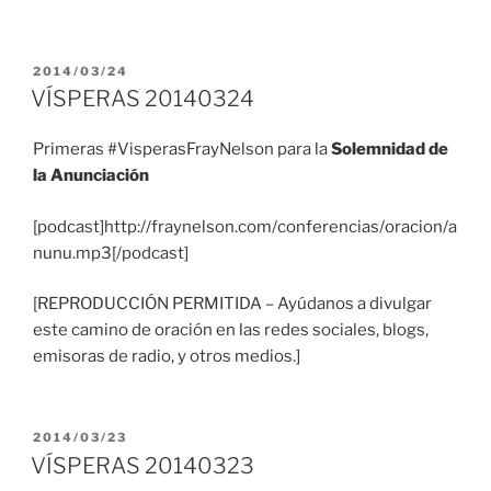
PUBLICADO
2014/03/24
EL
VÍSPERAS 20140324
Primeras #VisperasFrayNelson para la
Solemnidad de
la Anunciación
[podcast]http://fraynelson.com/conferencias/oracion/a
nunu.mp3[/podcast]
[REPRODUCCIÓN PERMITIDA – Ayúdanos a divulgar
este camino de oración en las redes sociales, blogs,
emisoras de radio, y otros medios.]
PUBLICADO
2014/03/23
EL
VÍSPERAS 20140323