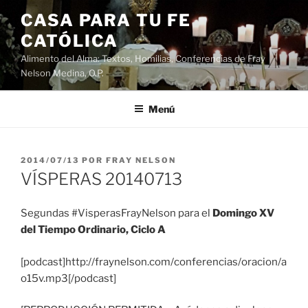
Saltar
CASA PARA TU FE
al
CATÓLICA
contenido
Alimento del Alma: Textos, Homilias, Conferencias de Fray
Nelson Medina, O.P.
Menú
PUBLICADO
2014/07/13
POR
FRAY NELSON
EL
VÍSPERAS 20140713
Segundas #VisperasFrayNelson para el
Domingo XV
del Tiempo Ordinario, Ciclo A
[podcast]http://fraynelson.com/conferencias/oracion/a
o15v.mp3[/podcast]