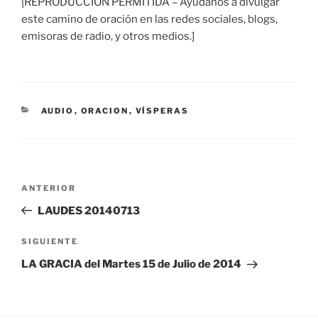
[REPRODUCCIÓN PERMITIDA – Ayúdanos a divulgar
este camino de oración en las redes sociales, blogs,
emisoras de radio, y otros medios.]
CATEGORÍAS
AUDIO
,
ORACION
,
VÍSPERAS
Navegación
Entrada
ANTERIOR
de
anterior:
LAUDES 20140713
entradas
Siguiente
SIGUIENTE
entrada
LA GRACIA del Martes 15 de Julio de 2014