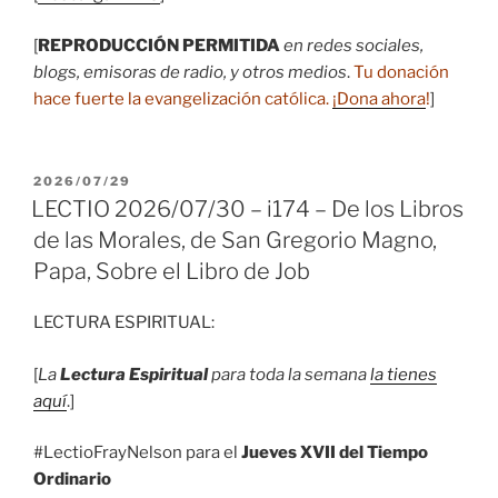
[
REPRODUCCIÓN PERMITIDA
en redes sociales,
blogs, emisoras de radio, y otros medios
.
Tu donación
hace fuerte la evangelización católica.
¡Dona ahora
!
]
PUBLICADO
2026/07/29
EL
LECTIO 2026/07/30 – i174 – De los Libros
de las Morales, de San Gregorio Magno,
Papa, Sobre el Libro de Job
LECTURA ESPIRITUAL:
[
La
Lectura Espiritual
para toda la semana
la tienes
aquí
.]
#LectioFrayNelson para el
Jueves XVII del Tiempo
Ordinario