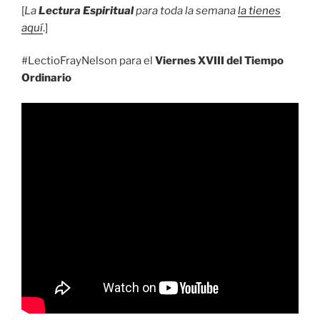
[
La
Lectura Espiritual
para toda la semana
la tienes
aquí
.]
#LectioFrayNelson para el
Viernes XVIII del Tiempo
Ordinario