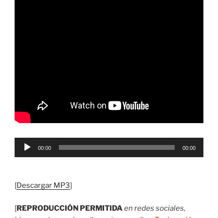
Reproductor
00:00
00:00
de
audio
[
Descargar MP3
]
[
REPRODUCCIÓN PERMITIDA
en redes sociales,