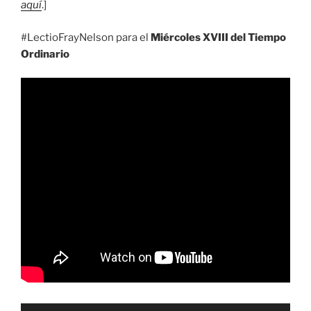
aquí
.]
#LectioFrayNelson para el
Miércoles XVIII del Tiempo
Ordinario
Reproductor