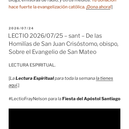
blogs, emisoras de radio, y otros medios
.
Tu donación
hace fuerte la evangelización católica.
¡Dona ahora
!
]
PUBLICADO
2026/07/24
EL
LECTIO 2026/07/25 – sant – De las
Homilías de San Juan Crisóstomo, obispo,
Sobre el Evangelio de San Mateo
LECTURA ESPIRITUAL.
[
La
Lectura Espiritual
para toda la semana
la tienes
aquí
.]
#LectioFrayNelson para la
Fiesta del Apóstol Santiago