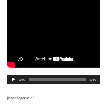
Reproductor
00:00
00:00
de
audio
[
Descargar MP3
]