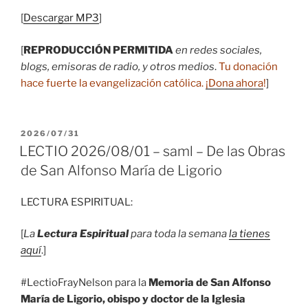
[
Descargar MP3
]
[
REPRODUCCIÓN PERMITIDA
en redes sociales,
blogs, emisoras de radio, y otros medios
.
Tu donación
hace fuerte la evangelización católica.
¡Dona ahora
!
]
PUBLICADO
2026/07/31
EL
LECTIO 2026/08/01 – saml – De las Obras
de San Alfonso María de Ligorio
LECTURA ESPIRITUAL:
[
La
Lectura Espiritual
para toda la semana
la tienes
aquí
.]
#LectioFrayNelson para la
Memoria de San Alfonso
María de Ligorio, obispo y doctor de la Iglesia