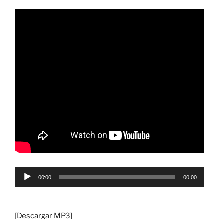
Reproductor
00:00
00:00
de
audio
[
Descargar MP3
]