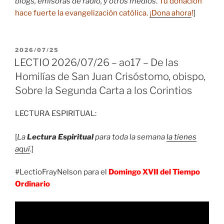
blogs, emisoras de radio, y otros medios
.
Tu donación
hace fuerte la evangelización católica.
¡Dona ahora
!
]
PUBLICADO
2026/07/25
EL
LECTIO 2026/07/26 – ao17 – De las
Homilías de San Juan Crisóstomo, obispo,
Sobre la Segunda Carta a los Corintios
LECTURA ESPIRITUAL:
[
La
Lectura Espiritual
para toda la semana
la tienes
aquí
.]
#LectioFrayNelson para el
Domingo XVII del Tiempo
Ordinario