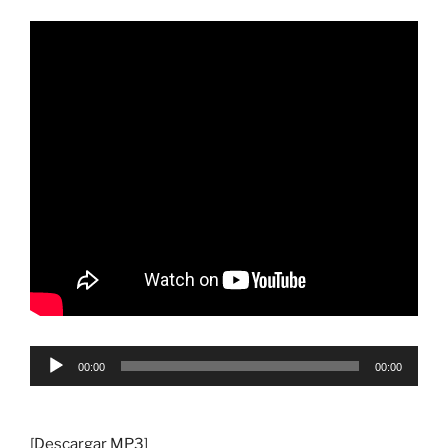
Reproductor
00:00
00:00
de
audio
[
Descargar MP3
]