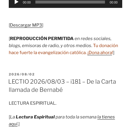
00:00
00:00
de
audio
[
Descargar MP3
]
[
REPRODUCCIÓN PERMITIDA
en redes sociales,
blogs, emisoras de radio, y otros medios
.
Tu donación
hace fuerte la evangelización católica.
¡Dona ahora
!
]
PUBLICADO
2026/08/02
EL
LECTIO 2026/08/03 – i181 – De la Carta
llamada de Bernabé
LECTURA ESPIRITUAL.
[
La
Lectura Espiritual
para toda la semana
la tienes
aquí
.]