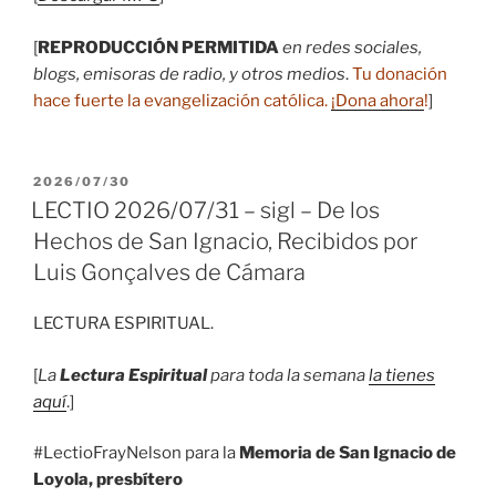
[
REPRODUCCIÓN PERMITIDA
en redes sociales,
blogs, emisoras de radio, y otros medios
.
Tu donación
hace fuerte la evangelización católica.
¡Dona ahora
!
]
PUBLICADO
2026/07/30
EL
LECTIO 2026/07/31 – sigl – De los
Hechos de San Ignacio, Recibidos por
Luis Gonçalves de Cámara
LECTURA ESPIRITUAL.
[
La
Lectura Espiritual
para toda la semana
la tienes
aquí
.]
#LectioFrayNelson para la
Memoria de San Ignacio de
Loyola, presbítero