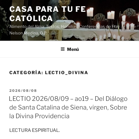
Saltar
CASA PARA TU FE
al
CATÓLICA
contenido
Alimento del Alma: Textos, Homilias, Conferencias de Fray
Nelson Medina, O.P.
Menú
CATEGORÍA:
LECTIO_DIVINA
PUBLICADO
2026/08/08
EL
LECTIO 2026/08/09 – ao19 – Del Diálogo
de Santa Catalina de Siena, virgen, Sobre
la Divina Providencia
LECTURA ESPIRITUAL.