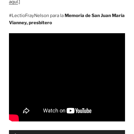
aquí
.]
#LectioFrayNelson para la
Memoria de San Juan María
Vianney, presbítero
Reproductor