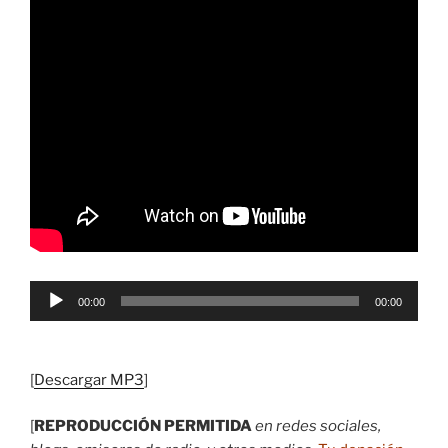
Reproductor
00:00
00:00
de
audio
[
Descargar MP3
]
[
REPRODUCCIÓN PERMITIDA
en redes sociales,