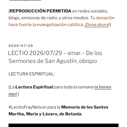
[
REPRODUCCIÓN PERMITIDA
en redes sociales,
blogs, emisoras de radio, y otros medios
.
Tu donación
hace fuerte la evangelización católica.
¡Dona ahora
!
]
PUBLICADO
2026/07/28
EL
LECTIO 2026/07/29 – smar – De los
Sermones de San Agustín, obispo
LECTURA ESPIRITUAL:
[
La
Lectura Espiritual
para toda la semana
la tienes
aquí
.]
#LectioFrayNelson para la
Memoria de los Santos
Martha, María y Lázaro, de Betania