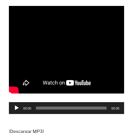
Reproductor
00:00
00:00
de
audio
[
Descargar MP3
]