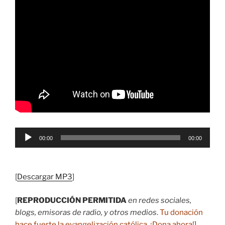
Reproductor
00:00
00:00
de
audio
[
Descargar MP3
]
[
REPRODUCCIÓN PERMITIDA
en redes sociales,
blogs, emisoras de radio, y otros medios
.
Tu donación
hace fuerte la evangelización católica.
¡Dona ahora
!
]