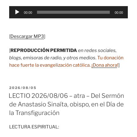
Reproductor
00:00
00:00
de
audio
[
Descargar MP3
]
[
REPRODUCCIÓN PERMITIDA
en redes sociales,
blogs, emisoras de radio, y otros medios
.
Tu donación
hace fuerte la evangelización católica.
¡Dona ahora
!
]
PUBLICADO
2026/08/05
EL
LECTIO 2026/08/06 – atra – Del Sermón
de Anastasio Sinaíta, obispo, en el Día de
la Transfiguración
LECTURA ESPIRITUAL: