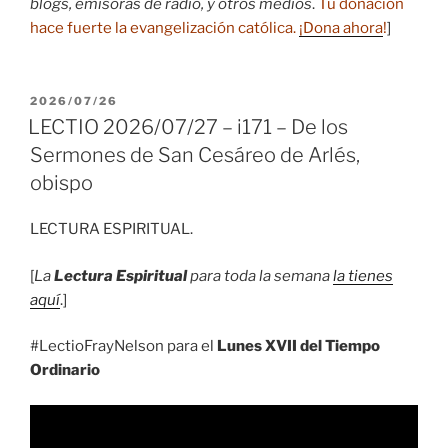
blogs, emisoras de radio, y otros medios
.
Tu donación
hace fuerte la evangelización católica.
¡Dona ahora
!
]
PUBLICADO
2026/07/26
EL
LECTIO 2026/07/27 – i171 – De los
Sermones de San Cesáreo de Arlés,
obispo
LECTURA ESPIRITUAL.
[
La
Lectura Espiritual
para toda la semana
la tienes
aquí
.]
#LectioFrayNelson para el
Lunes XVII del Tiempo
Ordinario