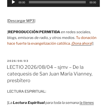
00:00
00:00
de
audio
[
Descargar MP3
]
[
REPRODUCCIÓN PERMITIDA
en redes sociales,
blogs, emisoras de radio, y otros medios
.
Tu donación
hace fuerte la evangelización católica.
¡Dona ahora
!
]
PUBLICADO
2026/08/03
EL
LECTIO 2026/08/04 – sjmv – De la
catequesis de San Juan María Vianney,
presbítero
LECTURA ESPIRITUAL:
[
La
Lectura Espiritual
para toda la semana
la tienes