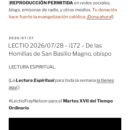
[
REPRODUCCIÓN PERMITIDA
en redes sociales,
blogs, emisoras de radio, y otros medios
.
Tu donación
hace fuerte la evangelización católica.
¡Dona ahora
!
]
PUBLICADO
2026/07/27
EL
LECTIO 2026/07/28 – i172 – De las
Homilías de San Basilio Magno, obispo
LECTURA ESPIRITUAL.
[
La
Lectura Espiritual
para toda la semana
la tienes
aquí
.]
#LectioFrayNelson para el
Martes XVII del Tiempo
Ordinario