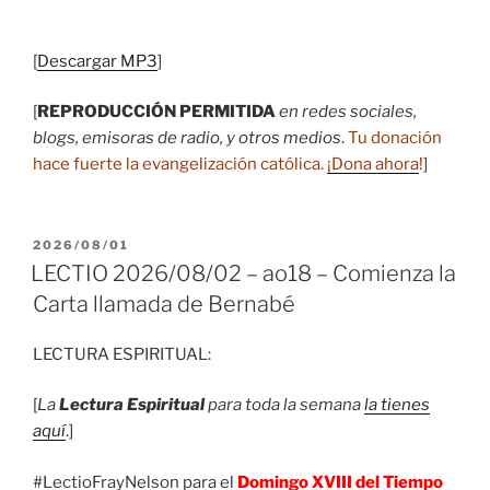
audio
[
Descargar MP3
]
[
REPRODUCCIÓN PERMITIDA
en redes sociales,
blogs, emisoras de radio, y otros medios
.
Tu donación
hace fuerte la evangelización católica.
¡Dona ahora
!
]
PUBLICADO
2026/08/01
EL
LECTIO 2026/08/02 – ao18 – Comienza la
Carta llamada de Bernabé
LECTURA ESPIRITUAL:
[
La
Lectura Espiritual
para toda la semana
la tienes
aquí
.]
#LectioFrayNelson para el
Domingo XVIII del Tiempo