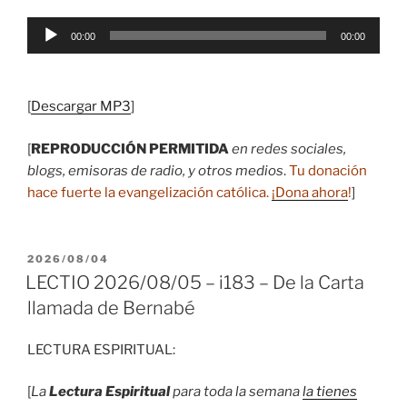
Reproductor
00:00
00:00
de
audio
[
Descargar MP3
]
[
REPRODUCCIÓN PERMITIDA
en redes sociales,
blogs, emisoras de radio, y otros medios
.
Tu donación
hace fuerte la evangelización católica.
¡Dona ahora
!
]
PUBLICADO
2026/08/04
EL
LECTIO 2026/08/05 – i183 – De la Carta
llamada de Bernabé
LECTURA ESPIRITUAL:
[
La
Lectura Espiritual
para toda la semana
la tienes