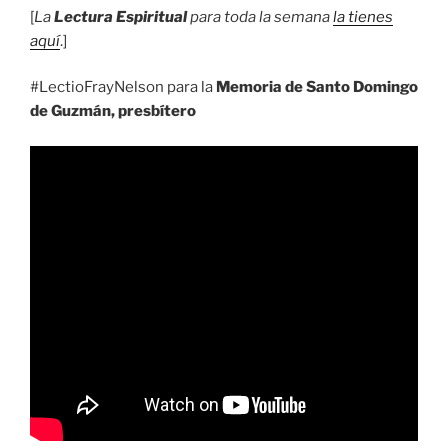
[
La
Lectura Espiritual
para toda la semana
la tienes
aquí
.]
#LectioFrayNelson para la
Memoria de Santo Domingo
de Guzmán, presbítero