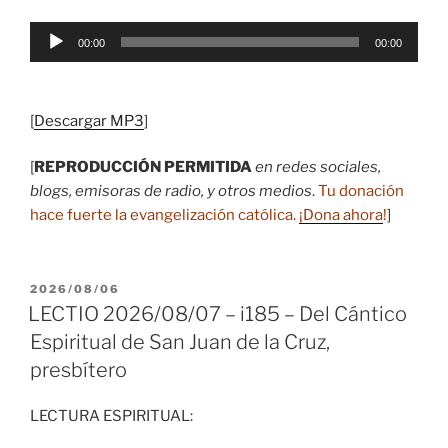
Reproductor
00:00
00:00
de
audio
[
Descargar MP3
]
[
REPRODUCCIÓN PERMITIDA
en redes sociales,
blogs, emisoras de radio, y otros medios
.
Tu donación
hace fuerte la evangelización católica.
¡Dona ahora
!
]
PUBLICADO
2026/08/06
EL
LECTIO 2026/08/07 – i185 – Del Cántico
Espiritual de San Juan de la Cruz,
presbítero
LECTURA ESPIRITUAL: