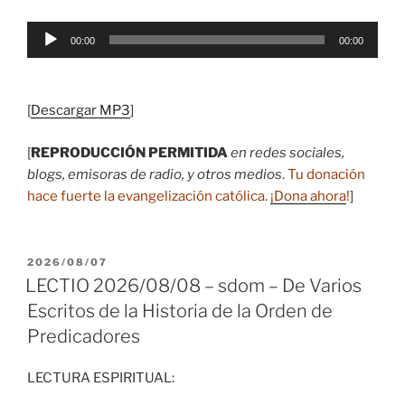
Reproductor
00:00
00:00
de
audio
[
Descargar MP3
]
[
REPRODUCCIÓN PERMITIDA
en redes sociales,
blogs, emisoras de radio, y otros medios
.
Tu donación
hace fuerte la evangelización católica.
¡Dona ahora
!
]
PUBLICADO
2026/08/07
EL
LECTIO 2026/08/08 – sdom – De Varios
Escritos de la Historia de la Orden de
Predicadores
LECTURA ESPIRITUAL: