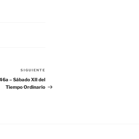
aumentar
o
disminuir
el
volumen.
SIGUIENTE
Siguiente
entrada
a – Sábado XII del
Tiempo Ordinario