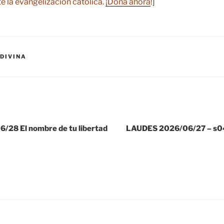
e la evangelización católica.
¡Dona ahora
!
]
DIVINA
28 El nombre de tu libertad
LAUDES 2026/06/27 – s046