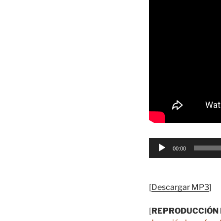
Reproductor
00:00
de
audio
[
Descargar MP3
]
[
REPRODUCCIÓN 