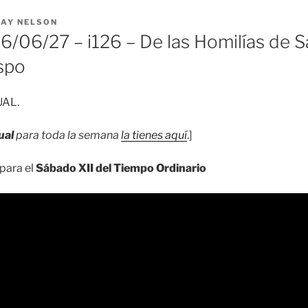
RAY NELSON
/06/27 – i126 – De las Homilías de S
ispo
UAL.
ual
para toda la semana
la tienes aquí
.]
para el
Sábado XII del Tiempo Ordinario