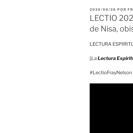
PUBLICADO
2026/06/26
POR
F
EL
LECTIO 2026
de Nisa, ob
LECTURA ESPIRIT
[
La
Lectura Espirit
#LectioFrayNelson 