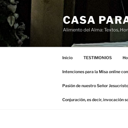
Saltar
al
CASA PARA
contenido
Alimento del Alma: Textos, Hom
Inicio
TESTIMONIOS
Ho
Intenciones para la Misa
online
con
Pasión de nuestro Señor Jesucristo
Conjuración, es decir, invocación 