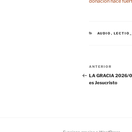
donación hace fuert
CATEGORÍAS
AUDIO
,
LECTIO_
Navegación
Entrada
ANTERIOR
de
anterior:
LA GRACIA 2026/06/
es Jesucristo
entradas