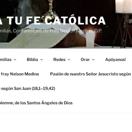
 TU FE CATÓLICA
ilias, Conferencias de Fray Nelson Medina, O.P.
milías
Biblia
Redes
Orar
Apóyanos!
 fray Nelson Medina
Pasión de nuestro Señor Jesucristo según
 según San Juan (18,1–19,42)
solemne, de los Santos Ángeles de Dios