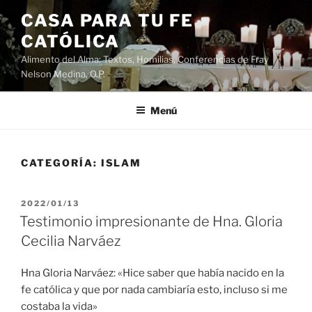
Saltar
CASA PARA TU FE
al
CATÓLICA
contenido
Alimento del Alma: Textos, Homilias, Conferencias de Fray
Nelson Medina, O.P.
Menú
CATEGORÍA:
ISLAM
PUBLICADO
2022/01/13
EL
Testimonio impresionante de Hna. Gloria
Cecilia Narváez
Hna Gloria Narváez: «Hice saber que había nacido en la
fe católica y que por nada cambiaría esto, incluso si me
costaba la vida»