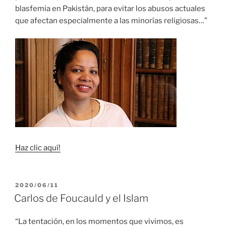
blasfemia en Pakistán, para evitar los abusos actuales
que afectan especialmente a las minorías religiosas…”
Haz clic aquí!
PUBLICADO
2020/06/11
EL
Carlos de Foucauld y el Islam
“La tentación, en los momentos que vivimos, es