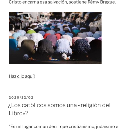
Cristo encarna esa salvación, sostiene Rémy Brague.
Haz clic aquí!
PUBLICADO
2020/12/02
EL
¿Los católicos somos una «religión del
Libro»?
“Es un lugar común decir que cristianismo, judaísmo e