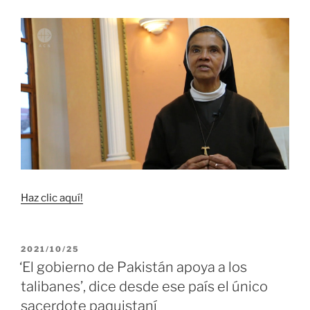
Haz clic aquí!
PUBLICADO
2021/10/25
EL
‘El gobierno de Pakistán apoya a los
talibanes’, dice desde ese país el único
sacerdote paquistaní