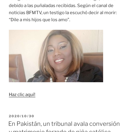
debido a las puñaladas recibidas. Según el canal de
noticias BFMTV, un testigo la escuchó decir al morir:
“Dile a mis hijos que los amo”.
Haz clic aquí!
PUBLICADO
2020/10/30
EL
En Pakistán, un tribunal avala conversión
y matrimonio forzado de niña católica