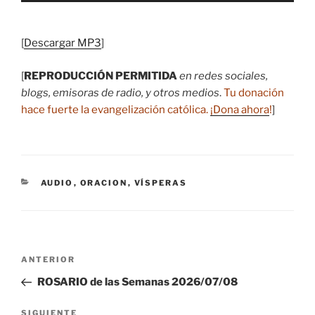
audio
[
Descargar MP3
]
[
REPRODUCCIÓN PERMITIDA
en redes sociales,
blogs, emisoras de radio, y otros medios
.
Tu donación
hace fuerte la evangelización católica.
¡Dona ahora
!
]
CATEGORÍAS
AUDIO
,
ORACION
,
VÍSPERAS
Navegación
Entrada
ANTERIOR
de
anterior:
ROSARIO de las Semanas 2026/07/08
entradas
Siguiente
SIGUIENTE