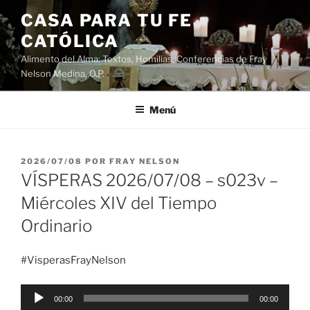
Saltar
CASA PARA TU FE
al
CATÓLICA
contenido
Alimento del Alma: Textos, Homilias, Conferencias de Fray
Nelson Medina, O.P.
Menú
PUBLICADO
2026/07/08
POR
FRAY NELSON
EL
VÍSPERAS 2026/07/08 – s023v –
Miércoles XIV del Tiempo
Ordinario
#VisperasFrayNelson
Reproductor
00:00
00:00
de