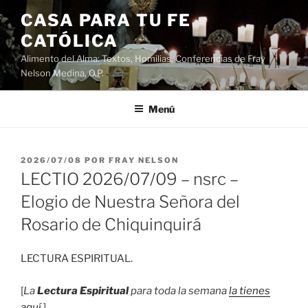
Saltar
CASA PARA TU FE
al
CATÓLICA
contenido
Alimento del Alma: Textos, Homilias, Conferencias de Fray
Nelson Medina, O.P.
Menú
PUBLICADO
2026/07/08
POR
FRAY NELSON
EL
LECTIO 2026/07/09 – nsrc –
Elogio de Nuestra Señora del
Rosario de Chiquinquirá
LECTURA ESPIRITUAL.
[
La
Lectura Espiritual
para toda la semana
la tienes
aquí
.]