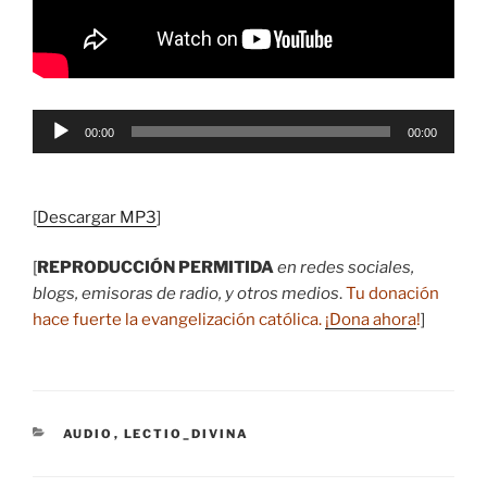
Reproductor
00:00
00:00
de
audio
[
Descargar MP3
]
[
REPRODUCCIÓN PERMITIDA
en redes sociales,
blogs, emisoras de radio, y otros medios
.
Tu donación
hace fuerte la evangelización católica.
¡Dona ahora
!
]
CATEGORÍAS
AUDIO
,
LECTIO_DIVINA