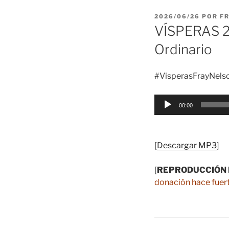
PUBLICADO
2026/06/26
POR
F
EL
VÍSPERAS 20
Ordinario
#VisperasFrayNels
Reproductor
00:00
de
audio
[
Descargar MP3
]
[
REPRODUCCIÓN 
donación hace fuert