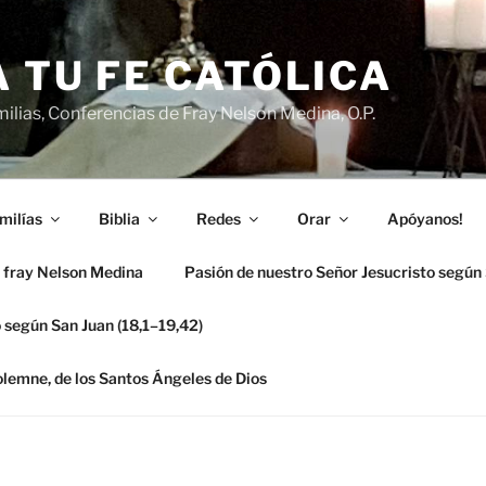
 TU FE CATÓLICA
ilias, Conferencias de Fray Nelson Medina, O.P.
milías
Biblia
Redes
Orar
Apóyanos!
 fray Nelson Medina
Pasión de nuestro Señor Jesucristo según
 según San Juan (18,1–19,42)
solemne, de los Santos Ángeles de Dios