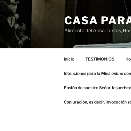
Saltar
al
CASA PARA
contenido
Alimento del Alma: Textos, Hom
Inicio
TESTIMONIOS
Ho
Intenciones para la Misa
online
con
Pasión de nuestro Señor Jesucristo
Conjuración, es decir, invocación 