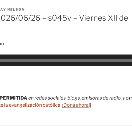
RAY NELSON
26/06/26 – s045v – Viernes XII del
on
PERMITIDA
en redes sociales, blogs, emisoras de radio, y o
e la evangelización católica.
¡Dona ahora
!
]