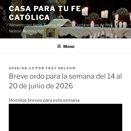
Saltar
CASA PARA TU FE
al
CATÓLICA
contenido
Alimento del Alma: Textos, Homilias, Conferencias de Fray
Nelson Medina, O.P.
Menú
PUBLICADO
2026/06/13
POR
FRAY NELSON
EL
Breve ordo para la semana del 14 al
20 de junio de 2026
Homilías breves para esta semana
: