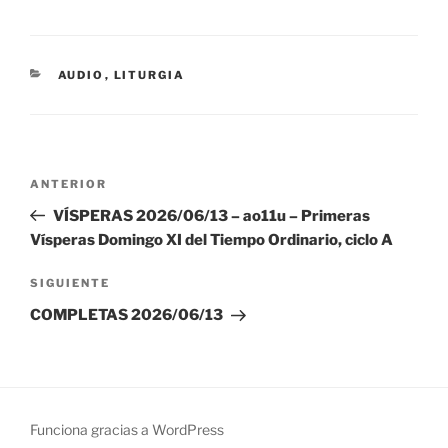
CATEGORÍAS
AUDIO
,
LITURGIA
Navegación
Entrada
ANTERIOR
de
anterior:
VÍSPERAS 2026/06/13 – ao11u – Primeras
entradas
Vísperas Domingo XI del Tiempo Ordinario, ciclo A
Siguiente
SIGUIENTE
entrada
COMPLETAS 2026/06/13
Funciona gracias a WordPress