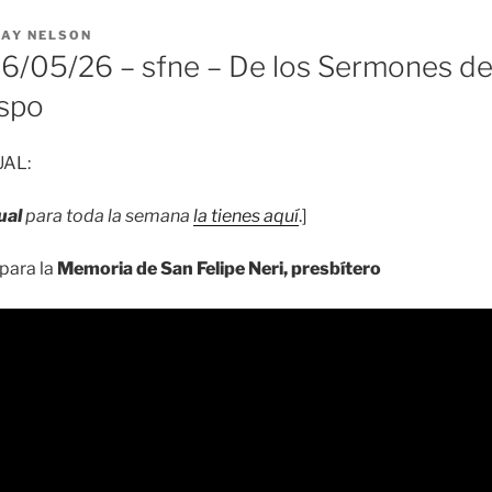
RAY NELSON
/05/26 – sfne – De los Sermones de
ispo
UAL:
ual
para toda la semana
la tienes aquí
.]
para la
Memoria de San Felipe Neri, presbítero