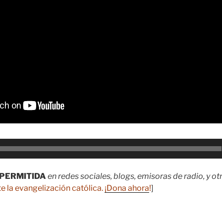
PERMITIDA
en redes sociales, blogs, emisoras de radio, y o
e la evangelización católica.
¡Dona ahora
!
]