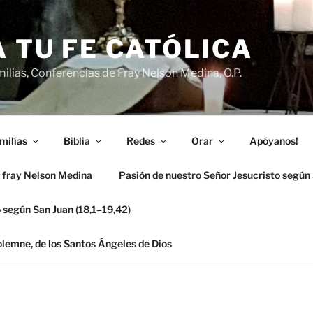
 TU FE CATÓLICA
ilias, Conferencias de Fray Nelson Medina, O.P.
milías
Biblia
Redes
Orar
Apóyanos!
 fray Nelson Medina
Pasión de nuestro Señor Jesucristo según
 según San Juan (18,1–19,42)
solemne, de los Santos Ángeles de Dios