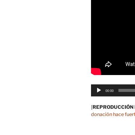
Reproductor
00:00
de
audio
[
REPRODUCCIÓN 
donación hace fuert