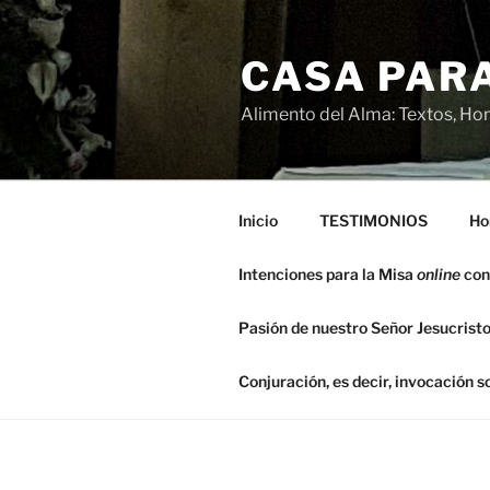
Saltar
al
CASA PARA
contenido
Alimento del Alma: Textos, Hom
Inicio
TESTIMONIOS
Ho
Intenciones para la Misa
online
con
Pasión de nuestro Señor Jesucristo
Conjuración, es decir, invocación 