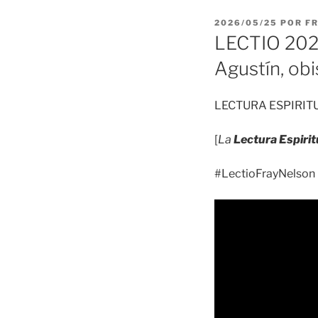
PUBLICADO
2026/05/25
POR
F
EL
LECTIO 2026
Agustín, ob
LECTURA ESPIRIT
[
La
Lectura Espirit
#LectioFrayNelson 