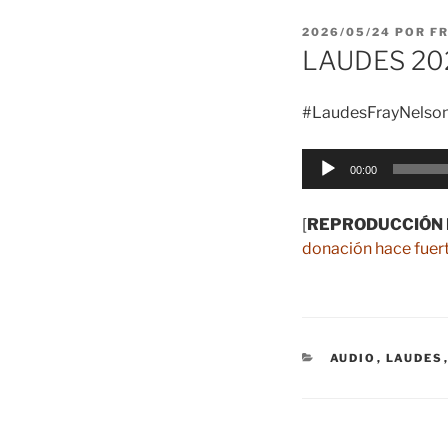
PUBLICADO
2026/05/24
POR
F
EL
LAUDES 20
#LaudesFrayNelson
Reproductor
00:00
de
audio
[
REPRODUCCIÓN 
donación hace fuert
CATEGORÍAS
AUDIO
,
LAUDES