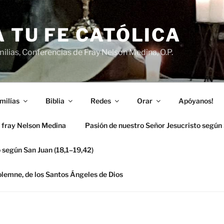
 TU FE CATÓLICA
ilias, Conferencias de Fray Nelson Medina, O.P.
milías
Biblia
Redes
Orar
Apóyanos!
 fray Nelson Medina
Pasión de nuestro Señor Jesucristo según
 según San Juan (18,1–19,42)
solemne, de los Santos Ángeles de Dios