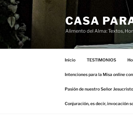
Saltar
al
CASA PARA
contenido
Alimento del Alma: Textos, Hom
Inicio
TESTIMONIOS
Ho
Intenciones para la Misa
online
con
Pasión de nuestro Señor Jesucristo
Conjuración, es decir, invocación 