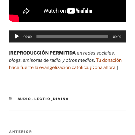
Reproductor
00:00
00:00
de
audio
[
REPRODUCCIÓN PERMITIDA
en redes sociales,
blogs, emisoras de radio, y otros medios
.
Tu donación
hace fuerte la evangelización católica.
¡Dona ahora
!
]
CATEGORÍAS
AUDIO
,
LECTIO_DIVINA
Navegación
Entrada
ANTERIOR