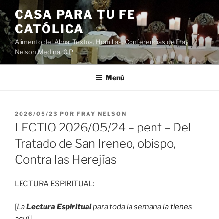
Saltar
CASA PARA TU FE
al
CATÓLICA
contenido
Alimento del Alma: Textos, Homilias, Conferencias de Fray
Nelson Medina, O.P.
Menú
PUBLICADO
2026/05/23
POR
FRAY NELSON
EL
LECTIO 2026/05/24 – pent – Del
Tratado de San Ireneo, obispo,
Contra las Herejías
LECTURA ESPIRITUAL:
[
La
Lectura Espiritual
para toda la semana
la tienes
aquí
.]