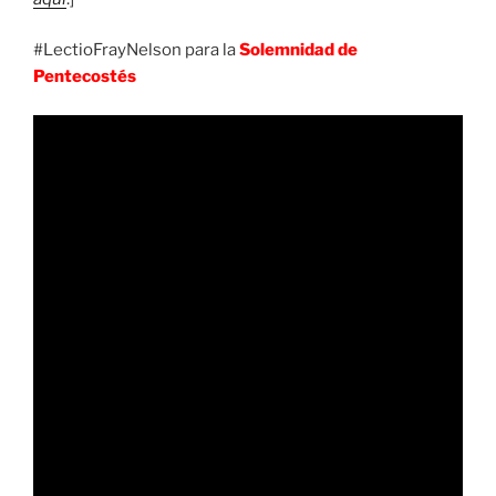
#LectioFrayNelson para la
Solemnidad de
Pentecostés