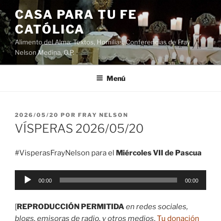
Saltar
CASA PARA TU FE
al
CATÓLICA
contenido
Alimento del Alma: Textos, Homilias, Conferencias de Fray
Nelson Medina, O.P.
Menú
PUBLICADO
2026/05/20
POR
FRAY NELSON
EL
VÍSPERAS 2026/05/20
#VisperasFrayNelson para el
Miércoles VII de Pascua
Reproductor
00:00
00:00
de
audio
[
REPRODUCCIÓN PERMITIDA
en redes sociales,
blogs, emisoras de radio, y otros medios
.
Tu donación