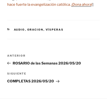
hace fuerte la evangelización católica.
¡Dona ahora
!
]
CATEGORÍAS
AUDIO
,
ORACION
,
VÍSPERAS
Navegación
Entrada
ANTERIOR
de
anterior:
ROSARIO de las Semanas 2026/05/20
entradas
Siguiente
SIGUIENTE
entrada
COMPLETAS 2026/05/20