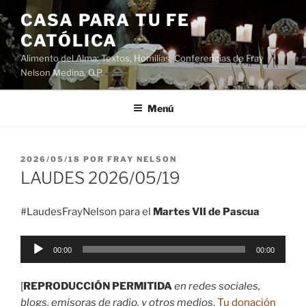
Saltar
CASA PARA TU FE
al
CATÓLICA
contenido
Alimento del Alma: Textos, Homilias, Conferencias de Fray
Nelson Medina, O.P.
Menú
PUBLICADO
2026/05/18
POR
FRAY NELSON
EL
LAUDES 2026/05/19
#LaudesFrayNelson para el
Martes VII de Pascua
Reproductor
00:00
00:00
de
audio
[
REPRODUCCIÓN PERMITIDA
en redes sociales,
blogs, emisoras de radio, y otros medios
.
Tu donación