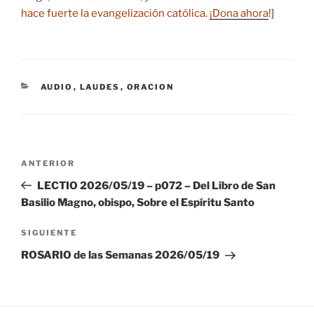
hace fuerte la evangelización católica.
¡Dona ahora
!
]
CATEGORÍAS
AUDIO
,
LAUDES
,
ORACION
Navegación
Entrada
ANTERIOR
de
anterior:
LECTIO 2026/05/19 – p072 – Del Libro de San
entradas
Basilio Magno, obispo, Sobre el Espíritu Santo
Siguiente
SIGUIENTE
entrada
ROSARIO de las Semanas 2026/05/19