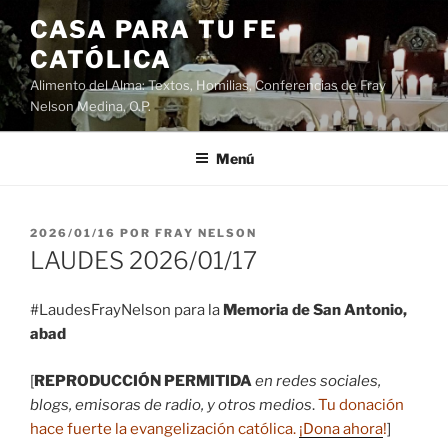
Saltar
CASA PARA TU FE
al
CATÓLICA
contenido
Alimento del Alma: Textos, Homilias, Conferencias de Fray
Nelson Medina, O.P.
Menú
PUBLICADO
2026/01/16
POR
FRAY NELSON
EL
LAUDES 2026/01/17
#LaudesFrayNelson para la
Memoria de San Antonio,
abad
[
REPRODUCCIÓN PERMITIDA
en redes sociales,
blogs, emisoras de radio, y otros medios
.
Tu donación
hace fuerte la evangelización católica.
¡Dona ahora
!
]