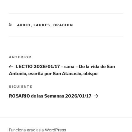
CATEGORÍAS
AUDIO
,
LAUDES
,
ORACION
Navegación
Entrada
ANTERIOR
de
anterior:
LECTIO 2026/01/17 – sana – De la vida de San
entradas
Antonio, escrita por San Atanasio, obispo
Siguiente
SIGUIENTE
entrada
ROSARIO de las Semanas 2026/01/17
Funciona gracias a WordPress