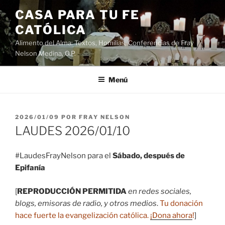
Saltar
CASA PARA TU FE
al
CATÓLICA
contenido
Alimento del Alma: Textos, Homilias, Conferencias de Fray
Nelson Medina, O.P.
Menú
PUBLICADO
2026/01/09
POR
FRAY NELSON
EL
LAUDES 2026/01/10
#LaudesFrayNelson para el
Sábado, después de
Epifanía
[
REPRODUCCIÓN PERMITIDA
en redes sociales,
blogs, emisoras de radio, y otros medios
.
Tu donación
hace fuerte la evangelización católica.
¡Dona ahora
!
]