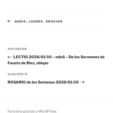
CATEGORÍAS
AUDIO
,
LAUDES
,
ORACION
Navegación
Entrada
ANTERIOR
de
anterior:
LECTIO 2026/01/10 – nde6 – De los Sermones de
entradas
Fausto de Riez, obispo
Siguiente
SIGUIENTE
entrada
ROSARIO de las Semanas 2026/01/10
Funciona gracias a WordPress