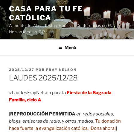
Saltar
CASA PARA TU FE
al
CATÓLICA
contenido
Alimento del Alma: Textos, Homilias, Conferencias de Fray
Nelson Medina, O.P.
Menú
PUBLICADO
2025/12/27
POR
FRAY NELSON
EL
LAUDES 2025/12/28
#LaudesFrayNelson para la
Fiesta de la Sagrada
Familia, ciclo A
[
REPRODUCCIÓN PERMITIDA
en redes sociales,
blogs, emisoras de radio, y otros medios
.
Tu donación
hace fuerte la evangelización católica.
¡Dona ahora
!
]