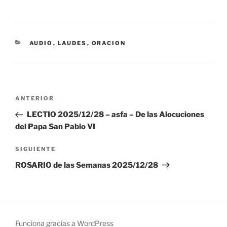
CATEGORÍAS
AUDIO
,
LAUDES
,
ORACION
Navegación
Entrada
ANTERIOR
de
anterior:
LECTIO 2025/12/28 – asfa – De las Alocuciones
entradas
del Papa San Pablo VI
Siguiente
SIGUIENTE
entrada
ROSARIO de las Semanas 2025/12/28
Funciona gracias a WordPress