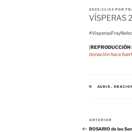
PUBLICADO
2025/11/03
POR
FR
EL
VÍSPERAS 2
#VisperasFrayNelso
[
REPRODUCCIÓN 
donación hace fuert
CATEGORÍAS
AUDIO
,
ORACIO
Navegación
Entrada
ANTERIOR
de
anterior:
ROSARIO de las Se