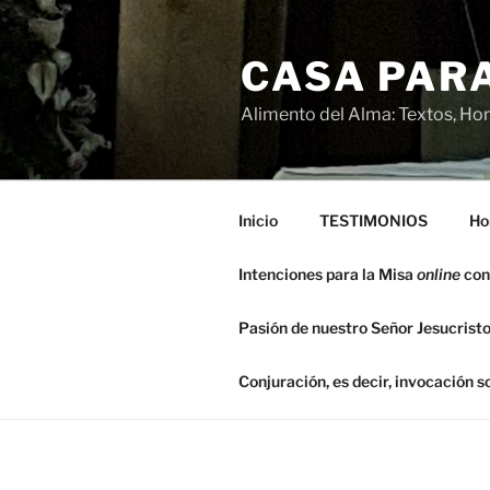
Saltar
al
CASA PARA
contenido
Alimento del Alma: Textos, Hom
Inicio
TESTIMONIOS
Ho
Intenciones para la Misa
online
con
Pasión de nuestro Señor Jesucristo
Conjuración, es decir, invocación 