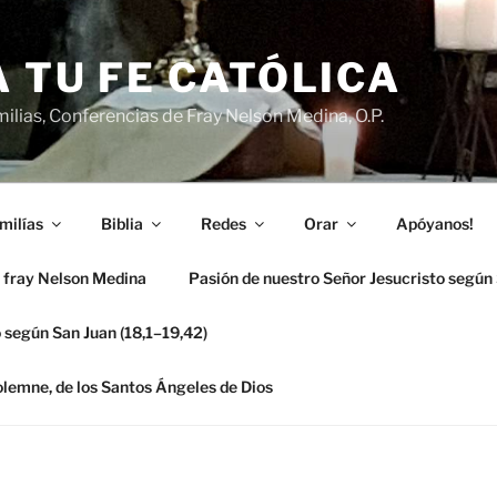
 TU FE CATÓLICA
ilias, Conferencias de Fray Nelson Medina, O.P.
milías
Biblia
Redes
Orar
Apóyanos!
 fray Nelson Medina
Pasión de nuestro Señor Jesucristo según
 según San Juan (18,1–19,42)
solemne, de los Santos Ángeles de Dios