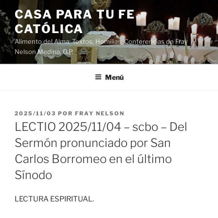
Saltar
CASA PARA TU FE
al
CATÓLICA
contenido
Alimento del Alma: Textos, Homilias, Conferencias de Fray
Nelson Medina, O.P.
Menú
PUBLICADO
2025/11/03
POR
FRAY NELSON
EL
LECTIO 2025/11/04 – scbo – Del
Sermón pronunciado por San
Carlos Borromeo en el último
Sínodo
LECTURA ESPIRITUAL.