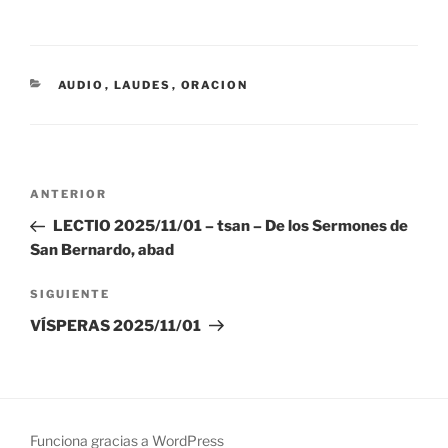
CATEGORÍAS
AUDIO
,
LAUDES
,
ORACION
Navegación
Entrada
ANTERIOR
de
anterior:
LECTIO 2025/11/01 – tsan – De los Sermones de
entradas
San Bernardo, abad
Siguiente
SIGUIENTE
entrada
VÍSPERAS 2025/11/01
Funciona gracias a WordPress