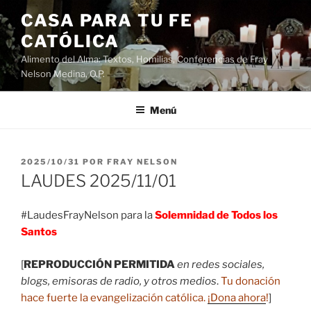
Saltar
CASA PARA TU FE
al
CATÓLICA
contenido
Alimento del Alma: Textos, Homilias, Conferencias de Fray
Nelson Medina, O.P.
Menú
PUBLICADO
2025/10/31
POR
FRAY NELSON
EL
LAUDES 2025/11/01
#LaudesFrayNelson para la
Solemnidad de Todos los
Santos
[
REPRODUCCIÓN PERMITIDA
en redes sociales,
blogs, emisoras de radio, y otros medios
.
Tu donación
hace fuerte la evangelización católica.
¡Dona ahora
!
]