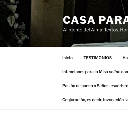
Saltar
al
CASA PARA
contenido
Alimento del Alma: Textos, Hom
Inicio
TESTIMONIOS
Ho
Intenciones para la Misa
online
con
Pasión de nuestro Señor Jesucristo
Conjuración, es decir, invocación 