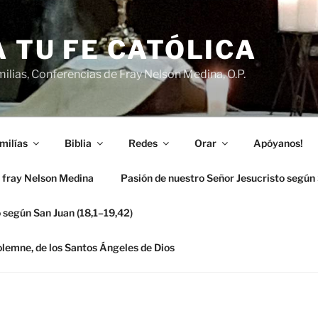
 TU FE CATÓLICA
ilias, Conferencias de Fray Nelson Medina, O.P.
milías
Biblia
Redes
Orar
Apóyanos!
 fray Nelson Medina
Pasión de nuestro Señor Jesucristo según
 según San Juan (18,1–19,42)
solemne, de los Santos Ángeles de Dios