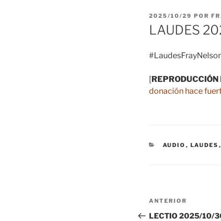
PUBLICADO
2025/10/29
POR
FR
EL
LAUDES 20
#LaudesFrayNelson
[
REPRODUCCIÓN 
donación hace fuert
CATEGORÍAS
AUDIO
,
LAUDES
Navegación
Entrada
ANTERIOR
de
anterior:
LECTIO 2025/10/30 