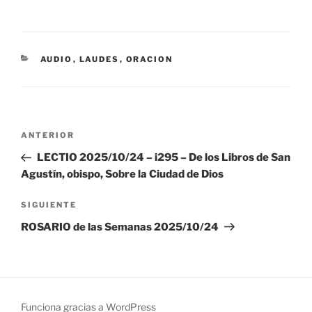
CATEGORÍAS
AUDIO
,
LAUDES
,
ORACION
Navegación
Entrada
ANTERIOR
de
anterior:
LECTIO 2025/10/24 – i295 – De los Libros de San
entradas
Agustín, obispo, Sobre la Ciudad de Dios
Siguiente
SIGUIENTE
entrada
ROSARIO de las Semanas 2025/10/24
Funciona gracias a WordPress