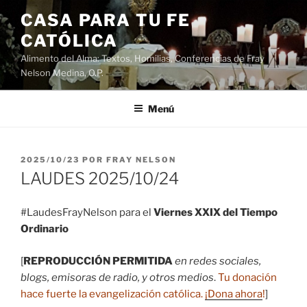
Saltar
CASA PARA TU FE
al
CATÓLICA
contenido
Alimento del Alma: Textos, Homilias, Conferencias de Fray
Nelson Medina, O.P.
Menú
PUBLICADO
2025/10/23
POR
FRAY NELSON
EL
LAUDES 2025/10/24
#LaudesFrayNelson para el
Viernes XXIX del Tiempo
Ordinario
[
REPRODUCCIÓN PERMITIDA
en redes sociales,
blogs, emisoras de radio, y otros medios
.
Tu donación
hace fuerte la evangelización católica.
¡Dona ahora
!
]