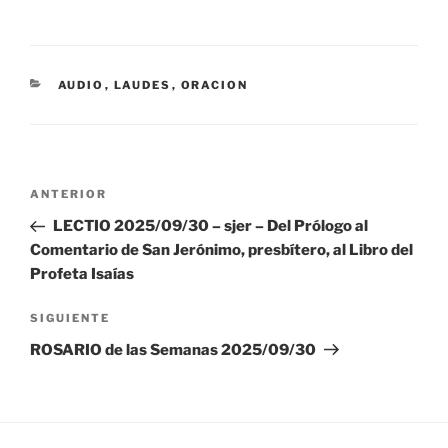
CATEGORÍAS
AUDIO
,
LAUDES
,
ORACION
Navegación
Entrada
ANTERIOR
de
anterior:
LECTIO 2025/09/30 – sjer – Del Prólogo al
entradas
Comentario de San Jerónimo, presbítero, al Libro del
Profeta Isaías
Siguiente
SIGUIENTE
entrada
ROSARIO de las Semanas 2025/09/30