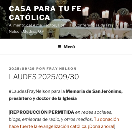
Saltar
CASA PARA TU FE
al
CATÓLICA
contenido
Alimento del Alma: Textos, Homilias, Conferencias de Fray
Nelson Medina, O.P.
Menú
PUBLICADO
2025/09/29
POR
FRAY NELSON
EL
LAUDES 2025/09/30
#LaudesFrayNelson para la
Memoria de San Jerónimo,
presbítero y doctor de la Iglesia
[
REPRODUCCIÓN PERMITIDA
en redes sociales,
blogs, emisoras de radio, y otros medios
.
Tu donación
hace fuerte la evangelización católica.
¡Dona ahora
!
]